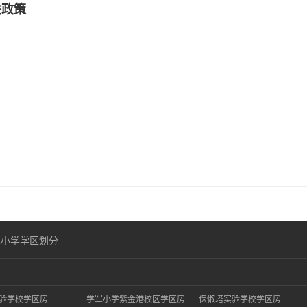
关政策
二小学学区划分
验学校学区房
学军小学紫金港校区学区房
保俶塔实验学校学区房