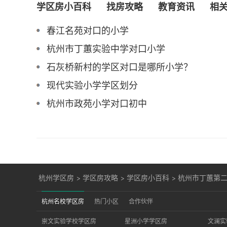
学区房小百科
找房攻略
教育资讯
相
春江名苑对口的小学
杭州市丁蕙实验中学对口小学
石灰桥新村的学区对口是哪所小学？
现代实验小学学区划分
杭州市政苑小学对口初中
杭州学区房
>
学区房攻略
>
学区房小百科
>
杭州市丁蕙第
杭州名校学区房
热门小区
合作伙伴
崇文实验学校学区房
星洲小学学区房
文澜实