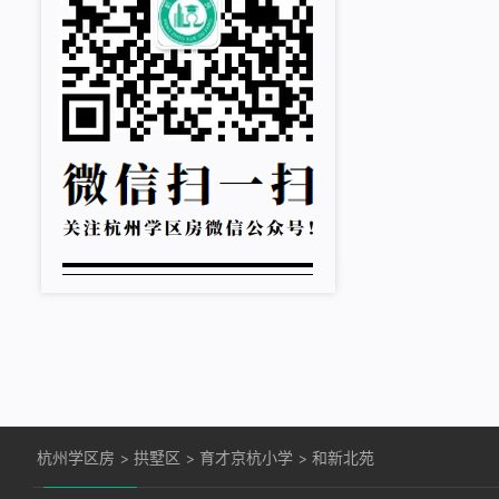
杭州学区房
>
拱墅区
>
育才京杭小学
>
和新北苑