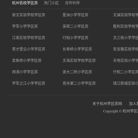
杭州名校学区房
热门小区
合作伙伴
崇文实验学校学区房
星洲小学学区房
文澜实验学校
学军小学学区房
采荷二小学区房
胜利实验学校
江南实验学校学区房
行知小学学区房
文三街小学学
育才登云小学学区房
长寿桥小学学区房
安吉路实验学
卖鱼桥小学学区房
文海实验学校学区房
天地实验小学
闻涛小学学区房
浙大二附小学区房
行知二小学区
学军之江小学学区房
竞舟第二小学学区房
钱江新城实验
关于杭州学区房网
加入
Copyright © 杭州