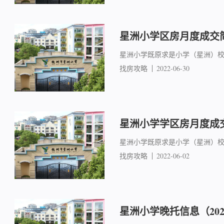
星洲小学区房月度成交简报
星洲小学既原求是小学（星洲）校
找房攻略
2022-06-30
星洲小学学区房月度成交简
星洲小学既原求是小学（星洲）校
找房攻略
2022-06-02
星洲小学晚托信息（202