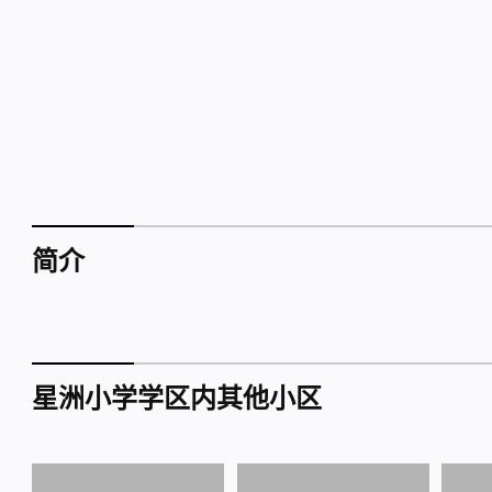
简介
星洲小学学区内其他小区