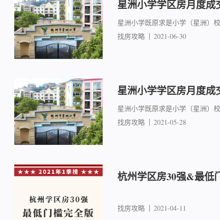
星洲小学学区房月度成交简
星洲小学既原求是小学（星洲）校
找房攻略
2021-06-30
星洲小学学区房月度成交简
星洲小学既原求是小学（星洲）校
找房攻略
2021-05-28
杭州学区房30强&最低
找房攻略
2021-04-11