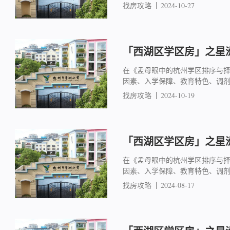
找房攻略
2024-10-27
「西湖区学区房」之星洲
在《孟母眼中的杭州学区排序与
因素、入学保障、教育特色、调
找房攻略
2024-10-19
「西湖区学区房」之星洲
在《孟母眼中的杭州学区排序与
因素、入学保障、教育特色、调
找房攻略
2024-08-17