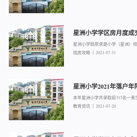
星洲小学学区房月度成交简
星洲小学既原求是小学（星洲）校
找房攻略
2021-07-31
星洲小学2021年落户年
本年星洲小学共录取前315名一表
教育资讯
2021-07-20