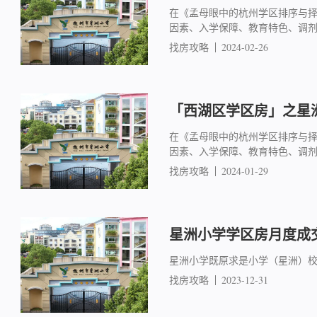
在《孟母眼中的杭州学区排序与
因素、入学保障、教育特色、调
找房攻略
2024-02-26
「西湖区学区房」之星洲
在《孟母眼中的杭州学区排序与
因素、入学保障、教育特色、调
找房攻略
2024-01-29
星洲小学学区房月度成交简
星洲小学既原求是小学（星洲）校
找房攻略
2023-12-31