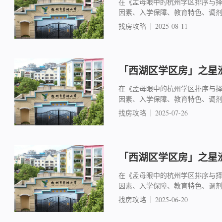
在《孟母眼中的杭州学区排序与
因素、入学保障、教育特色、调
找房攻略
2025-08-11
「西湖区学区房」之星洲
在《孟母眼中的杭州学区排序与
因素、入学保障、教育特色、调
找房攻略
2025-07-26
「西湖区学区房」之星洲
在《孟母眼中的杭州学区排序与
因素、入学保障、教育特色、调
找房攻略
2025-06-20