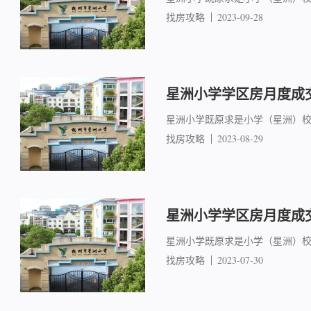
找房攻略
2023-09-28
星洲小学学区房月度成交简
星洲小学既原求是小学（星洲）校
找房攻略
2023-08-29
星洲小学学区房月度成交简
星洲小学既原求是小学（星洲）校
找房攻略
2023-07-30