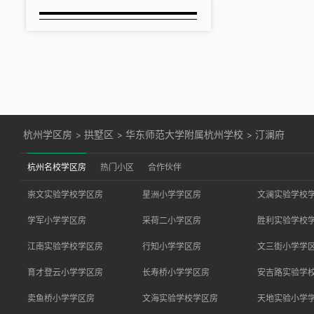
杭州学区房
>
拱墅区
>
华东师范大学附属杭州学校
>
汀澜府
杭州名校学区房
热门小区
合作伙伴
崇文实验学校学区房
星洲小学学区房
文澜实验学校
学军小学学区房
采荷二小学区房
胜利实验学校
江南实验学校学区房
行知小学学区房
文三街小学学
育才登云小学学区房
长寿桥小学学区房
安吉路实验学
卖鱼桥小学学区房
文海实验学校学区房
天地实验小学