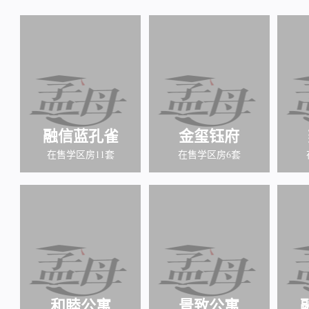
融信蓝孔雀
金玺钰府
在售学区房11套
在售学区房6套
和睦公寓
景致公寓