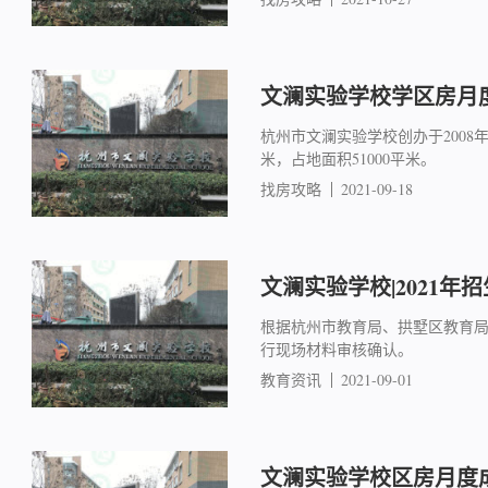
文澜实验学校学区房月度
杭州市文澜实验学校创办于2008年
米，占地面积51000平米。
找房攻略
2021-09-18
文澜实验学校|2021年
根据杭州市教育局、拱墅区教育局关
行现场材料审核确认。
教育资讯
2021-09-01
文澜实验学校区房月度成