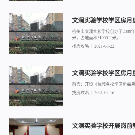
文澜实验学校学区房月度成
杭州市文澜实验学校创办于2008年
米，占地面积51000平米。
找房攻略
2021-06-22
文澜实验学校学区房月度成
前言：开设《杭城名校学区房每
找房攻略
2021-05-16
文澜实验学校开展岗前