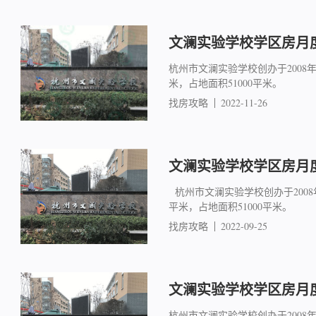
文澜实验学校学区房月度成
杭州市文澜实验学校创办于2008年
米，占地面积51000平米。
找房攻略
2022-11-26
文澜实验学校学区房月度
杭州市文澜实验学校创办于2008年
平米，占地面积51000平米。
找房攻略
2022-09-25
文澜实验学校学区房月度
杭州市文澜实验学校创办于2008年