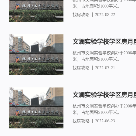
米，占地面积51000平米。
找房攻略
2022-08-22
文澜实验学校学区房月度
杭州市文澜实验学校创办于2008年
米，占地面积51000平米。
找房攻略
2022-07-21
文澜实验学校学区房月度
杭州市文澜实验学校创办于2008年
米，占地面积51000平米。
找房攻略
2022-06-23