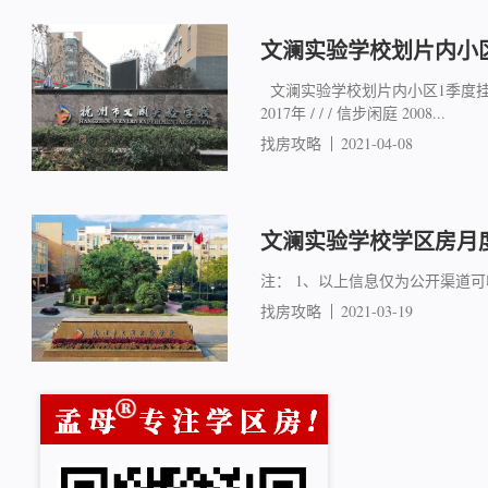
文澜实验学校划片内小
文澜实验学校划片内小区1季度挂牌
2017年 / / / 信步闲庭 2008...
找房攻略
2021-04-08
文澜实验学校学区房月度成交
注： 1、以上信息仅为公开渠道
找房攻略
2021-03-19