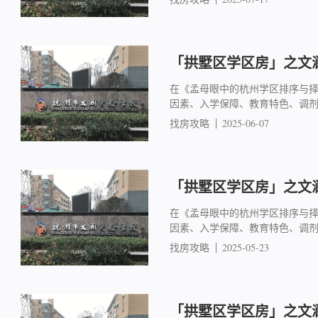
「拱墅区学区房」之文澜
在《孟母眼中的杭州学区排序与
因素、入学保障、教育特色、调
找房攻略
2025-06-07
「拱墅区学区房」之文澜
在《孟母眼中的杭州学区排序与
因素、入学保障、教育特色、调
找房攻略
2025-05-23
「拱墅区学区房」之文澜