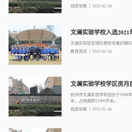
找房攻略
2022-02-28
文澜实验学校入选202
文澜实验校足球队拥有完善的梯
教育资讯
2022-02-26
文澜实验学校学区房月度成
杭州市文澜实验学校创办于2008年
米，占地面积51000平米。
找房攻略
2022-01-26