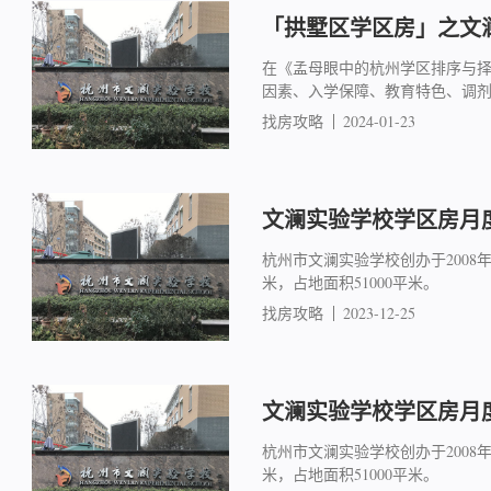
「拱墅区学区房」之文澜
在《孟母眼中的杭州学区排序与
因素、入学保障、教育特色、调
找房攻略
2024-01-23
文澜实验学校学区房月度成
杭州市文澜实验学校创办于2008年
米，占地面积51000平米。
找房攻略
2023-12-25
文澜实验学校学区房月度成
杭州市文澜实验学校创办于2008年
米，占地面积51000平米。