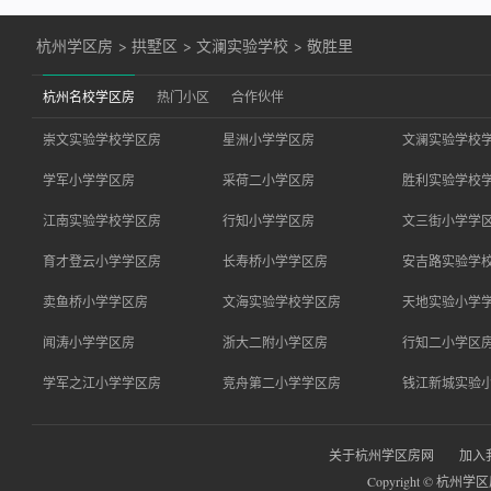
杭州学区房
>
拱墅区
>
文澜实验学校
>
敬胜里
杭州名校学区房
热门小区
合作伙伴
崇文实验学校学区房
星洲小学学区房
文澜实验学校
学军小学学区房
采荷二小学区房
胜利实验学校
江南实验学校学区房
行知小学学区房
文三街小学学
育才登云小学学区房
长寿桥小学学区房
安吉路实验学
卖鱼桥小学学区房
文海实验学校学区房
天地实验小学
闻涛小学学区房
浙大二附小学区房
行知二小学区
学军之江小学学区房
竞舟第二小学学区房
钱江新城实验
关于杭州学区房网
加入
Copyright © 杭州