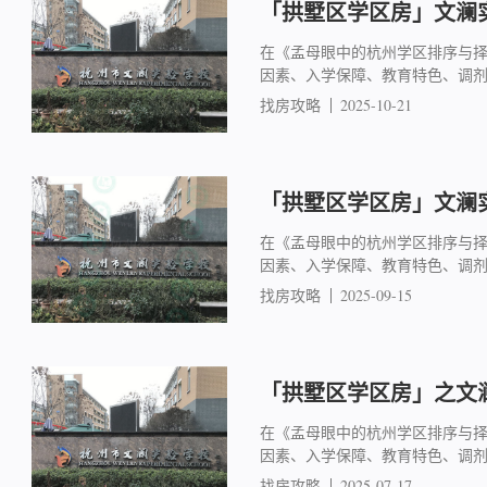
「拱墅区学区房」文澜实
在《孟母眼中的杭州学区排序与
因素、入学保障、教育特色、调
找房攻略
2025-10-21
「拱墅区学区房」文澜实
在《孟母眼中的杭州学区排序与
因素、入学保障、教育特色、调
找房攻略
2025-09-15
「拱墅区学区房」之文澜
在《孟母眼中的杭州学区排序与
因素、入学保障、教育特色、调
找房攻略
2025-07-17