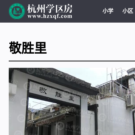
小学
小区
敬胜里