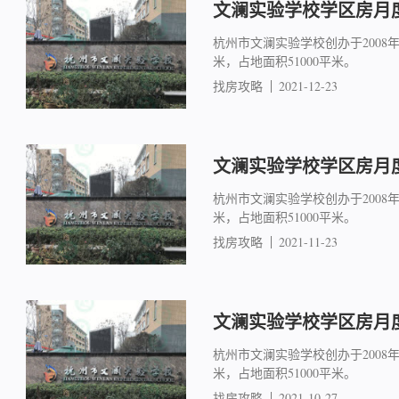
文澜实验学校学区房月度成
杭州市文澜实验学校创办于2008年
米，占地面积51000平米。
找房攻略
2021-12-23
文澜实验学校学区房月度成
杭州市文澜实验学校创办于2008年
米，占地面积51000平米。
找房攻略
2021-11-23
文澜实验学校学区房月度
杭州市文澜实验学校创办于2008年
米，占地面积51000平米。
找房攻略
2021-10-27