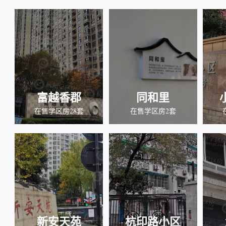
富越香郡
同和里
在售学区房28套
在售学区房2套
新安天苑
杭印路小区