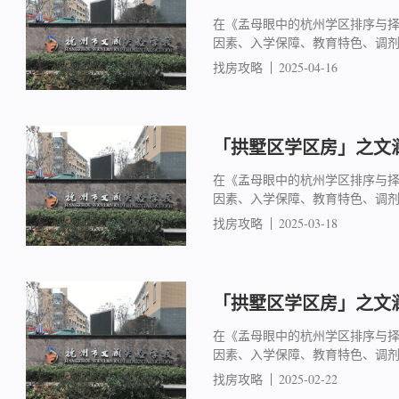
在《孟母眼中的杭州学区排序与
因素、入学保障、教育特色、调
找房攻略
2025-04-16
「拱墅区学区房」之文澜
在《孟母眼中的杭州学区排序与
因素、入学保障、教育特色、调
找房攻略
2025-03-18
「拱墅区学区房」之文澜
在《孟母眼中的杭州学区排序与
因素、入学保障、教育特色、调
找房攻略
2025-02-22