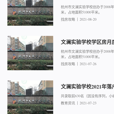
杭州市文澜实验学校创办于2008年
米，占地面积51000平米。
找房攻略
2021-08-20
文澜实验学校学区房月度
杭州市文澜实验学校创办于2008年
米，占地面积51000平米。
找房攻略
2021-07-26
文澜实验学校2021年
共录取前630名（因没有序列，
教育资讯
2021-07-23