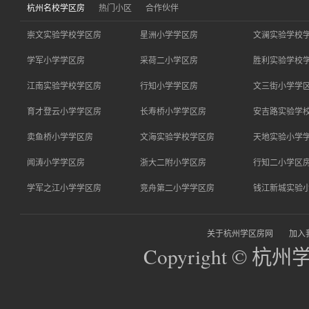
杭州名校学区房
热门小区
合作伙伴
崇文实验学校学区房
星洲小学学区房
文澜实验学校
学军小学学区房
采荷二小学区房
胜利实验学校
江南实验学校学区房
行知小学学区房
文三街小学学
育才登云小学学区房
长寿桥小学学区房
安吉路实验学
卖鱼桥小学学区房
文海实验学校学区房
天地实验小学
闻涛小学学区房
浙大二附小学区房
行知二小学区
学军之江小学学区房
竞舟第二小学学区房
钱江新城实验
关于杭州学区房网
加入
Copyright © 