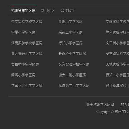
杭州名校学区房
热门小区
合作伙伴
崇文实验学校学区房
星洲小学学区房
文澜实验学校
学军小学学区房
采荷二小学区房
胜利实验学校
江南实验学校学区房
行知小学学区房
文三街小学学
育才登云小学学区房
长寿桥小学学区房
安吉路实验学
卖鱼桥小学学区房
文海实验学校学区房
天地实验小学
闻涛小学学区房
浙大二附小学区房
行知二小学区
学军之江小学学区房
竞舟第二小学学区房
钱江新城实验
关于杭州学区房网
加入
Copyright © 杭州