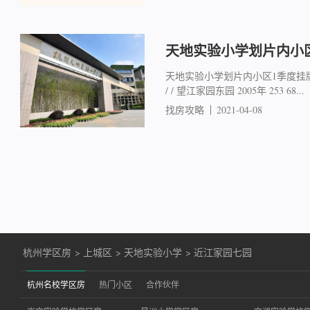
天地实验小学划片内小
天地实验小学划片内小区1季度挂牌行
/ / 望江家园东园 2005年 253 68...
找房攻略
2021-04-08
杭州学区房
>
上城区
>
天地实验小学
>
近江家园七园
杭州名校学区房
热门小区
合作伙伴