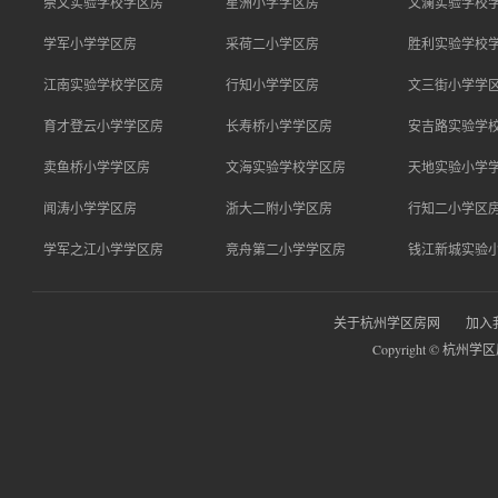
崇文实验学校学区房
星洲小学学区房
文澜实验学校
学军小学学区房
采荷二小学区房
胜利实验学校
江南实验学校学区房
行知小学学区房
文三街小学学
育才登云小学学区房
长寿桥小学学区房
安吉路实验学
卖鱼桥小学学区房
文海实验学校学区房
天地实验小学
闻涛小学学区房
浙大二附小学区房
行知二小学区
学军之江小学学区房
竞舟第二小学学区房
钱江新城实验
关于杭州学区房网
加入
Copyright © 杭州