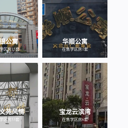
银公寓
华顺公寓
学区房15套
在售学区房1套
文苑风情
宝龙云滨湾
学区房53套
在售学区房6套