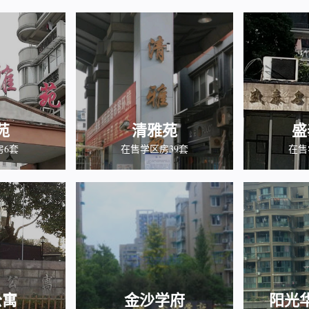
苑
清雅苑
盛
房6套
在售学区房39套
在售
公寓
金沙学府
阳光