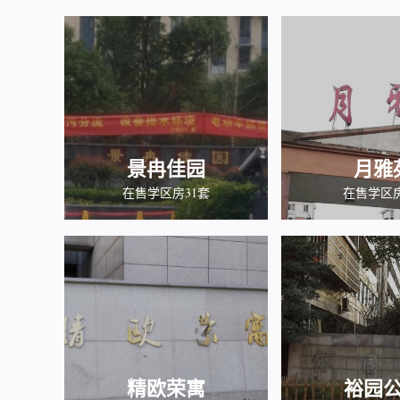
景冉佳园
月雅
在售学区房31套
在售学区
精欧荣寓
裕园