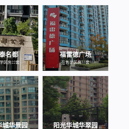
泰名都
福雷德广场
学区房22套
在售学区房33套
华城华景园
阳光华城华翠园