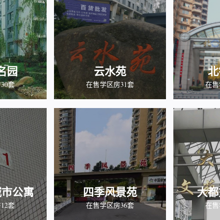
名园
云水苑
北
30套
在售学区房31套
在售
城市公寓
四季风景苑
大都
12套
在售学区房36套
在售