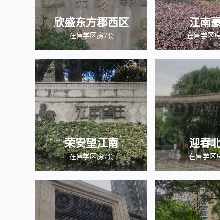
欣盛东方郡西区
江南
在售学区房7套
在售学区房
荣安望江南
迎春
在售学区房7套
在售学区