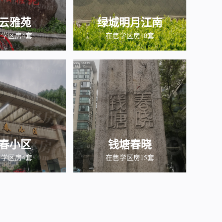
云雅苑
绿城明月江南
学区房4套
在售学区房10套
春小区
钱塘春晓
学区房4套
在售学区房15套