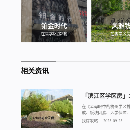
铂金时代
风雅
在售学区房8套
在售学区房
相关资讯
「滨江区学区房」之
在《孟母眼中的杭州学区
成、板块因素、入学保障
找房攻略
2025-09-25