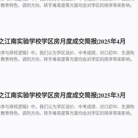
、教育特色、调剂方向、转手难易度等方面均会对学区的择序带来影响。
江南实验学校学区房月度成交简报|2025年4月
排序与择校逻辑》中，我们认为学区溢价、中考成绩、对口初中、生源构
、教育特色、调剂方向、转手难易度等方面均会对学区的择序带来影响。
江南实验学校学区房月度成交简报|2025年3月
排序与择校逻辑》中，我们认为学区溢价、中考成绩、对口初中、生源构
、教育特色、调剂方向、转手难易度等方面均会对学区的择序带来影响。