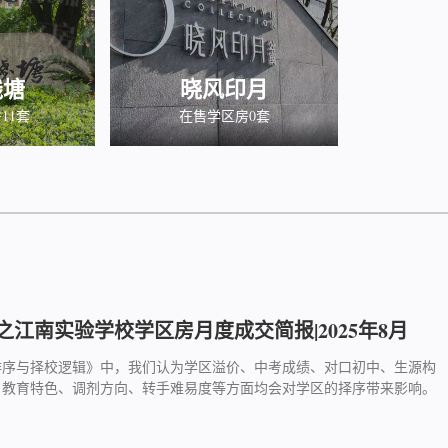
钱塘
晓风印月
11套
在售学区房0套
江南实验学校学区房月度成交简报|2025年8月
排序与择校逻辑》中，我们认为学区溢价、中考成绩、对口初中、生源构
、教育特色、调剂方向、转手难易度等方面均会对学区的择序带来影响。