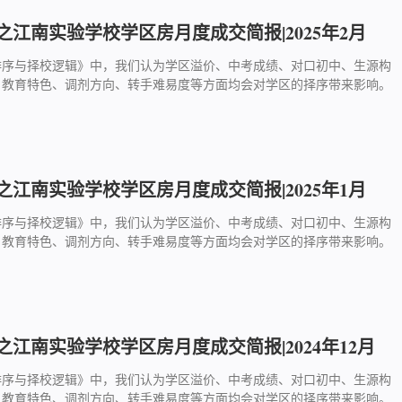
江南实验学校学区房月度成交简报|2025年2月
排序与择校逻辑》中，我们认为学区溢价、中考成绩、对口初中、生源构
、教育特色、调剂方向、转手难易度等方面均会对学区的择序带来影响。
江南实验学校学区房月度成交简报|2025年1月
排序与择校逻辑》中，我们认为学区溢价、中考成绩、对口初中、生源构
、教育特色、调剂方向、转手难易度等方面均会对学区的择序带来影响。
江南实验学校学区房月度成交简报|2024年12月
排序与择校逻辑》中，我们认为学区溢价、中考成绩、对口初中、生源构
、教育特色、调剂方向、转手难易度等方面均会对学区的择序带来影响。