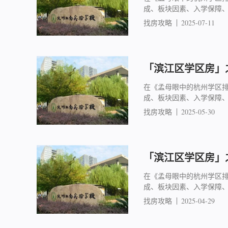
成、板块因素、入学保障
找房攻略
2025-07-11
「滨江区学区房」之
在《孟母眼中的杭州学区
成、板块因素、入学保障
找房攻略
2025-05-30
「滨江区学区房」之
在《孟母眼中的杭州学区
成、板块因素、入学保障
找房攻略
2025-04-29