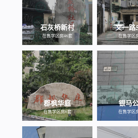
石灰桥新村
文一路5
在售学区房46套
在售学区
郡枫华庭
银马
在售学区房6套
在售学区