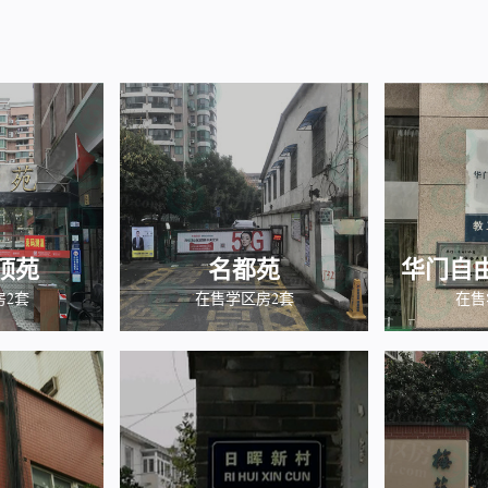
顶苑
名都苑
华门自由
房2套
在售学区房2套
在售