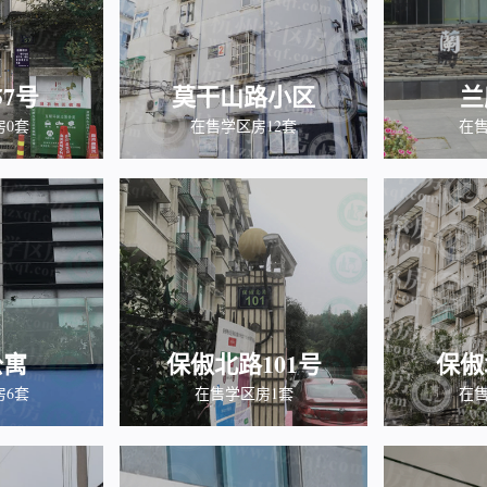
7号
莫干山路小区
兰
房0套
在售学区房12套
在售
公寓
保俶北路101号
保俶
房6套
在售学区房1套
在售