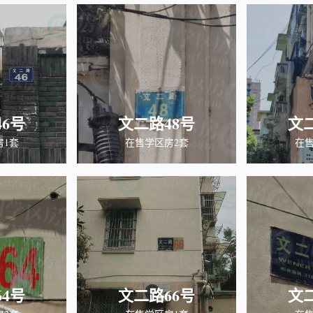
6号
文二路48号
文
房1套
在售学区房2套
在售
4号
文二路66号
文