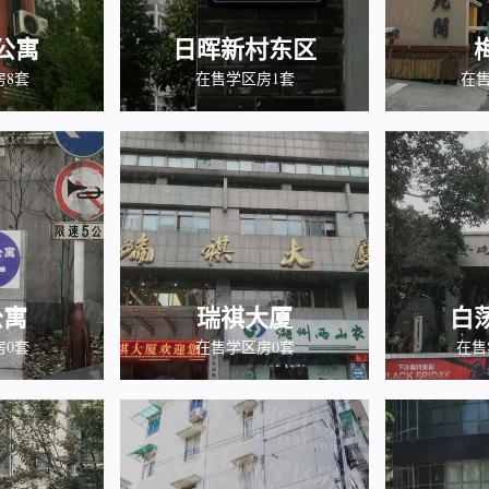
公寓
日晖新村东区
房8套
在售学区房1套
在售
公寓
瑞祺大厦
白
房0套
在售学区房0套
在售