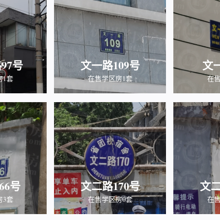
97号
文一路109号
文
房1套
在售学区房1套
在售
66号
文二路170号
文二
房3套
在售学区房0套
在售