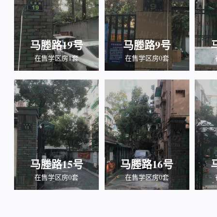
马塍路19号
马塍路9号
在售学区房1套
在售学区房0套
马塍路15号
马塍路16号
在售学区房0套
在售学区房0套