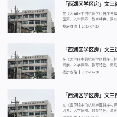
「西湖区学区房」文三街小
在《孟母眼中的杭州学区排序与
因素、入学保障、教育特色、调
找房攻略
2025-07-25
「西湖区学区房」文三街小
在《孟母眼中的杭州学区排序与
因素、入学保障、教育特色、调
找房攻略
2025-06-20
「西湖区学区房」文三街小
在《孟母眼中的杭州学区排序与
因素、入学保障、教育特色、调