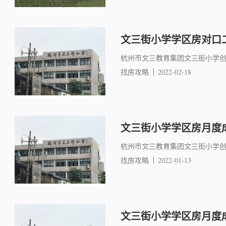
文三街小学学区房对口二
杭州市文三教育集团文三街小学创
找房攻略
2022-02-18
文三街小学学区房月度成交
杭州市文三教育集团文三街小学创
找房攻略
2022-01-13
文三街小学学区房月度成交