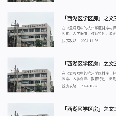
「西湖区学区房」之文三
在《孟母眼中的杭州学区排序与
因素、入学保障、教育特色、调
找房攻略
2024-11-26
「西湖区学区房」之文三
在《孟母眼中的杭州学区排序与
因素、入学保障、教育特色、调
找房攻略
2024-10-26
「西湖区学区房」之文三