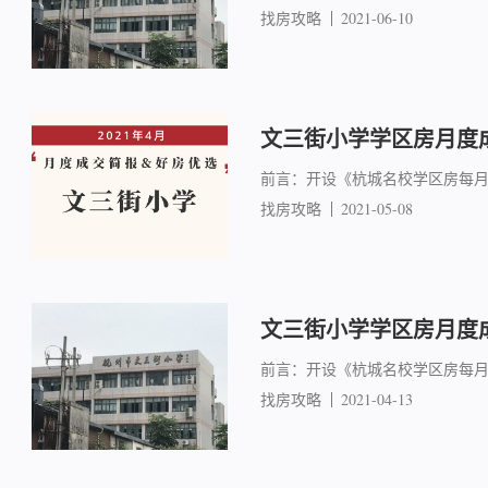
找房攻略
2021-06-10
文三街小学学区房月度成交
前言：开设《杭城名校学区房每
找房攻略
2021-05-08
文三街小学学区房月度成交
前言：开设《杭城名校学区房每
找房攻略
2021-04-13