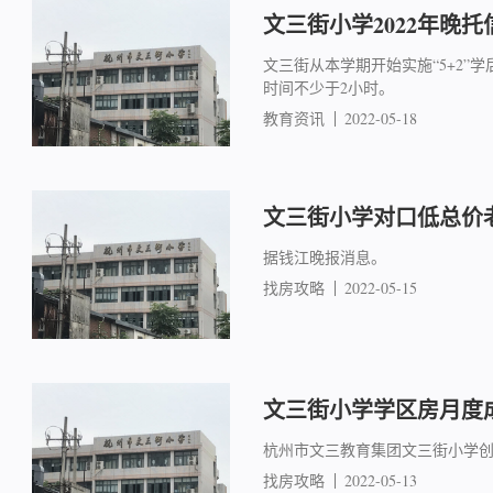
文三街小学2022年晚托
文三街从本学期开始实施“5+2”
时间不少于2小时。
教育资讯
2022-05-18
文三街小学对口低总价
据钱江晚报消息。
找房攻略
2022-05-15
文三街小学学区房月度成
杭州市文三教育集团文三街小学创
找房攻略
2022-05-13