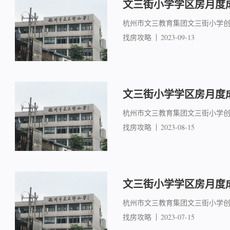
文三街小学学区房月度成交
杭州市文三教育集团文三街小学创
找房攻略
2023-09-13
文三街小学学区房月度成
杭州市文三教育集团文三街小学创
找房攻略
2023-08-15
文三街小学学区房月度成交
杭州市文三教育集团文三街小学创
找房攻略
2023-07-15