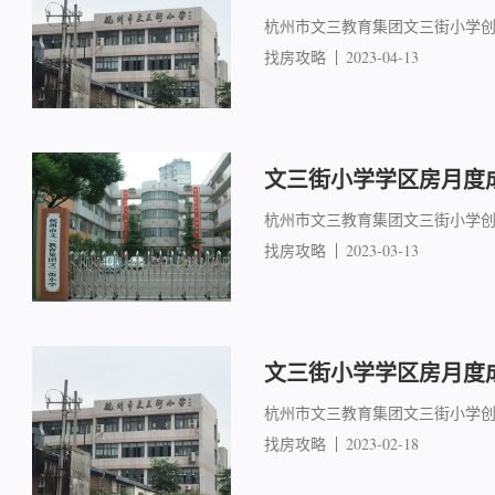
杭州市文三教育集团文三街小学创
找房攻略
2023-04-13
文三街小学学区房月度成交
杭州市文三教育集团文三街小学创
找房攻略
2023-03-13
文三街小学学区房月度成
杭州市文三教育集团文三街小学创
找房攻略
2023-02-18