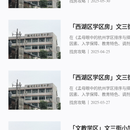
找房攻略
2025-05-30
「西湖区学区房」文三街小
在《孟母眼中的杭州学区排序与
因素、入学保障、教育特色、调
找房攻略
2025-04-25
「西湖区学区房」文三街小
在《孟母眼中的杭州学区排序与
因素、入学保障、教育特色、调
找房攻略
2025-03-27
「文教学区」文三街小学月