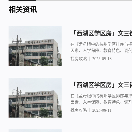
相关资讯
「西湖区学区房」文三街小
在《孟母眼中的杭州学区排序与
因素、入学保障、教育特色、调
找房攻略
2025-09-18
「西湖区学区房」文三街小
在《孟母眼中的杭州学区排序与
因素、入学保障、教育特色、调
找房攻略
2025-08-11