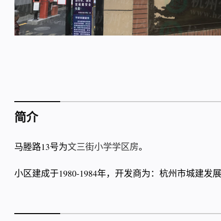
简介
马塍路13号为
文三街小学学区房
。
小区建成于1980-1984年，开发商为：杭州市城建