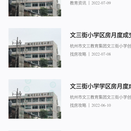
教育资讯
2022-07-09
文三街小学区房月度成交简
杭州市文三教育集团文三街小学创
找房攻略
2022-07-08
文三街小学学区房月度成
杭州市文三教育集团文三街小学创
找房攻略
2022-06-10