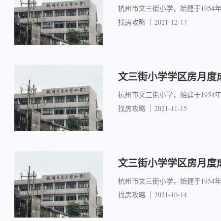
杭州市文三街小学，始建于1954
找房攻略
2021-12-17
文三街小学学区房月度成交
杭州市文三街小学，始建于1954
找房攻略
2021-11-15
文三街小学学区房月度成
杭州市文三街小学，始建于1954
找房攻略
2021-10-14