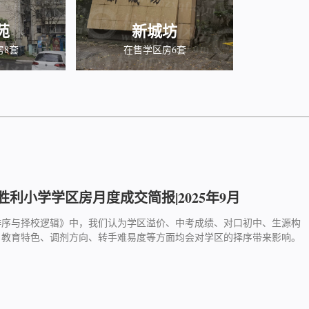
苑
新城坊
房8套
在售学区房6套
利小学学区房月度成交简报|2025年9月
排序与择校逻辑》中，我们认为学区溢价、中考成绩、对口初中、生源构
、教育特色、调剂方向、转手难易度等方面均会对学区的择序带来影响。