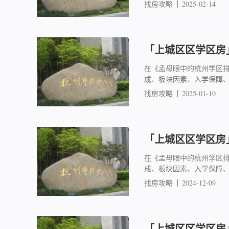
找房攻略
2025-02-14
「上城区区学区房」
在《孟母眼中的杭州学区
成、板块因素、入学保障
找房攻略
2025-01-10
「上城区区学区房」
在《孟母眼中的杭州学区
成、板块因素、入学保障
找房攻略
2024-12-09
「上城区区学区房」