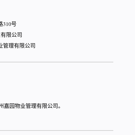
310号
业有限公司
业管理有限公司
杭州嘉园物业管理有限公司。