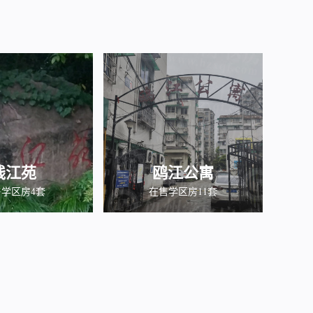
钱江苑
鸥江公寓
学区房4套
在售学区房11套