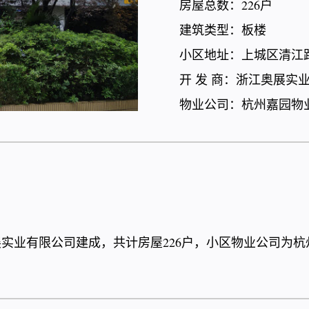
房屋总数：226户
建筑类型：板楼
小区地址：上城区清江路
开 发 商：浙江奥展实
物业公司：杭州嘉园物
实业有限公司建成，共计房屋226户，小区物业公司为