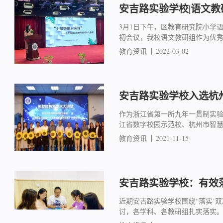
安吉路实验学校|语文
3月1日下午，区教育研究院小学
初会议，我校语文教研组作为优
教育资讯
2022-03-02
安吉路实验学校入选杭
作为浙江省第一所九年一贯制实验
江省数字校园示范校、杭州市智慧
教育资讯
2021-11-15
安吉路实验学校：有效
近期安吉路实验学校围绕“落实‘
讨，各学科、各教研组扎实落实