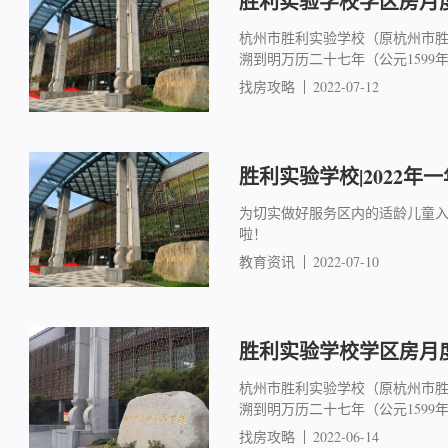
胜利实验学校学区房月度
杭州市胜利实验学校（原杭州市
溯到明万历二十七年（公元1599
找房攻略
2022-07-12
胜利实验学校|2022年
为切实做好服务区内的适龄儿童
啦！
教育资讯
2022-07-10
胜利实验学校学区房月度
杭州市胜利实验学校（原杭州市
溯到明万历二十七年（公元1599
找房攻略
2022-06-14