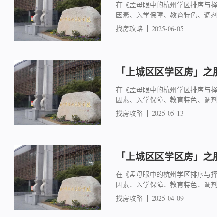
在《孟母眼中的杭州学区排序与
因素、入学保障、教育特色、调
找房攻略
2025-06-05
「上城区区学区房」之胜
在《孟母眼中的杭州学区排序与
因素、入学保障、教育特色、调
找房攻略
2025-05-13
「上城区区学区房」之胜
在《孟母眼中的杭州学区排序与
因素、入学保障、教育特色、调
找房攻略
2025-04-09