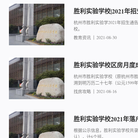
胜利实验学校|2021年
杭州市胜利实验学2021年招生通
校。
教育资讯
2021-08-30
胜利实验学校区房月度成
杭州市胜利实验学校（原杭州市
溯到明万历二十七年（公元1599
找房攻略
2021-08-16
胜利实验学校2021年
根据公示信息，胜利实验学校共录
认），计6个班。