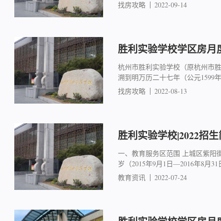
找房攻略
2022-09-14
胜利实验学校学区房月度
杭州市胜利实验学校（原杭州市
溯到明万历二十七年（公元1599
找房攻略
2022-08-13
胜利实验学校|2022招
一、教育服务区范围 上城区紫阳
岁（2015年9月1日—2016年8月
教育资讯
2022-07-24