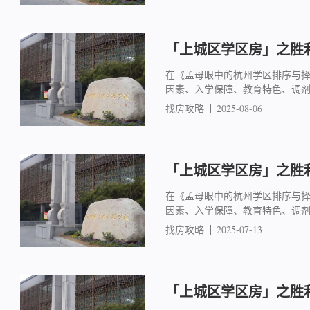
「上城区学区房」之胜利
在《孟母眼中的杭州学区排序与
因素、入学保障、教育特色、调
找房攻略
2025-08-06
「上城区学区房」之胜利
在《孟母眼中的杭州学区排序与
因素、入学保障、教育特色、调
找房攻略
2025-07-13
「上城区学区房」之胜利