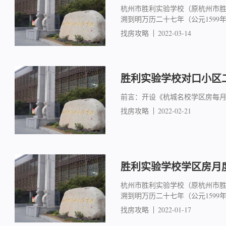
杭州市胜利实验学校（原杭州市
溯到明万历二十七年（公元1599
找房攻略
2022-03-14
胜利实验学校对口小区二手
前言：开设《杭城名校学区房每
找房攻略
2022-02-21
胜利实验学校学区房月度成
杭州市胜利实验学校（原杭州市
溯到明万历二十七年（公元1599
找房攻略
2022-01-17