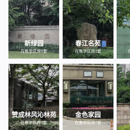
新绿园
春江名苑
在售学区房4套
在售学区房2套
赞成林风沁林苑
金色家园
在售学区房7套
在售学区房7套