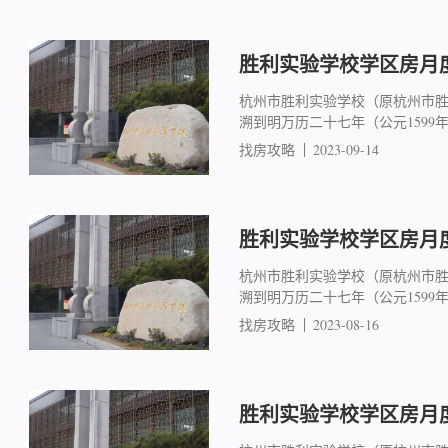
胜利实验学校学区房月度成
杭州市胜利实验学校（原杭州市
溯到明万历二十七年（公元1599
找房攻略
2023-09-14
胜利实验学校学区房月度
杭州市胜利实验学校（原杭州市
溯到明万历二十七年（公元1599
找房攻略
2023-08-16
胜利实验学校学区房月度