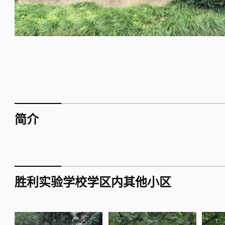
简介
胜利实验学校学区内其他小区