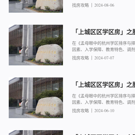
找房攻略
2024-08-06
「上城区区学区房」之胜
在《孟母眼中的杭州学区排序与
因素、入学保障、教育特色、调
找房攻略
2024-07-07
「上城区区学区房」之胜
在《孟母眼中的杭州学区排序与
因素、入学保障、教育特色、调
找房攻略
2024-06-10