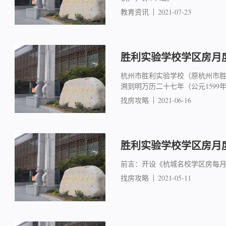
教育资讯
2021-07-23
胜利实验学校学区房月度成
杭州市胜利实验学校（原杭州市
溯到明万历二十七年（公元1599
找房攻略
2021-06-16
胜利实验学校学区房月度成
前言：开设《杭城名校学区房每
找房攻略
2021-05-11