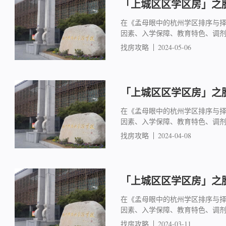
「上城区区学区房」之胜
在《孟母眼中的杭州学区排序与
因素、入学保障、教育特色、调
找房攻略
2024-05-06
「上城区区学区房」之胜
在《孟母眼中的杭州学区排序与
因素、入学保障、教育特色、调
找房攻略
2024-04-08
「上城区区学区房」之胜
在《孟母眼中的杭州学区排序与
因素、入学保障、教育特色、调
找房攻略
2024-03-11