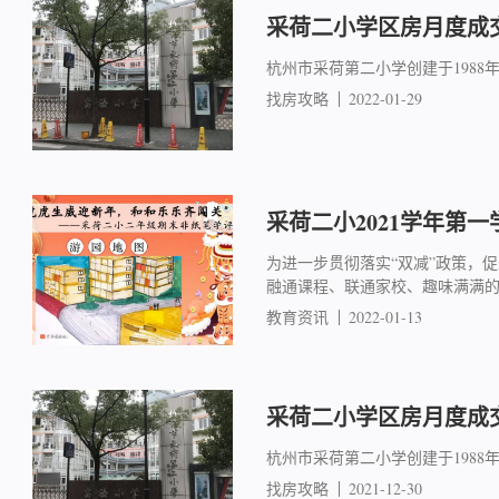
采荷二小学区房月度成交简
杭州市采荷第二小学创建于1988
找房攻略
2022-01-29
采荷二小2021学年第
为进一步贯彻落实“双减”政策，
融通课程、联通家校、趣味满满
教育资讯
2022-01-13
采荷二小学区房月度成交简
杭州市采荷第二小学创建于1988
找房攻略
2021-12-30