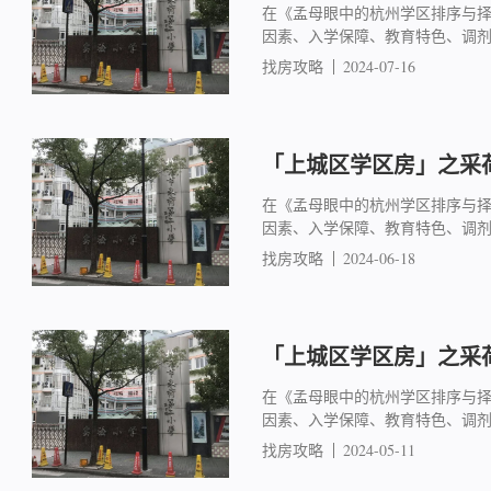
在《孟母眼中的杭州学区排序与
因素、入学保障、教育特色、调
找房攻略
2024-07-16
「上城区学区房」之采荷
在《孟母眼中的杭州学区排序与
因素、入学保障、教育特色、调
找房攻略
2024-06-18
「上城区学区房」之采荷
在《孟母眼中的杭州学区排序与
因素、入学保障、教育特色、调
找房攻略
2024-05-11