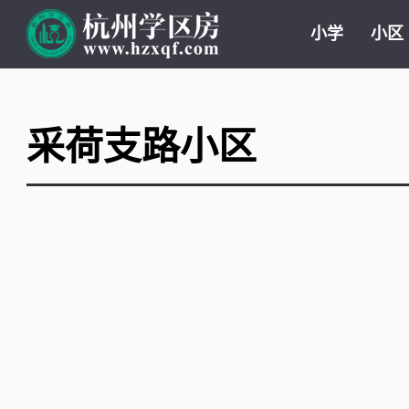
小学
小区
采荷支路小区