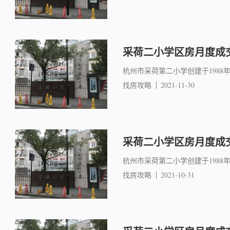
采荷二小学区房月度成交简
杭州市采荷第二小学创建于1988
找房攻略
2021-11-30
采荷二小学区房月度成交简
杭州市采荷第二小学创建于1988
找房攻略
2021-10-31