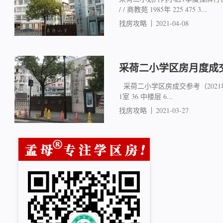
/ / 商教苑 1985年 225 475 3...
找房攻略
2021-04-08
采荷二小学区房月度成交简报
采荷二小学区房成交参考（2021年1月~
1室 36 中楼层 6...
找房攻略
2021-03-27