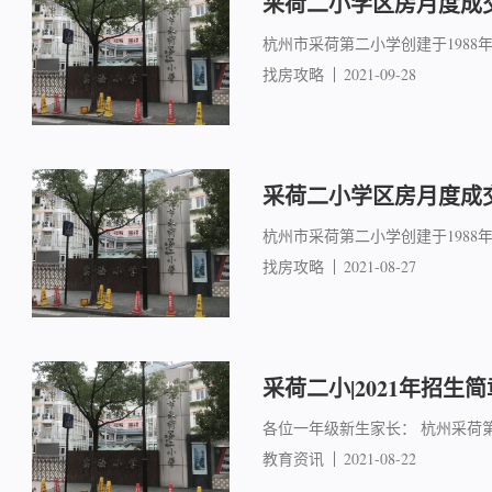
采荷二小学区房月度成交简
杭州市采荷第二小学创建于1988
找房攻略
2021-09-28
采荷二小学区房月度成交简
杭州市采荷第二小学创建于1988
找房攻略
2021-08-27
采荷二小|2021年招生简
各位一年级新生家长： 杭州采荷第
教育资讯
2021-08-22