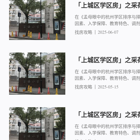
「上城区学区房」之采荷
在《孟母眼中的杭州学区排序与
因素、入学保障、教育特色、调
找房攻略
2025-06-07
「上城区学区房」之采荷
在《孟母眼中的杭州学区排序与
因素、入学保障、教育特色、调
找房攻略
2025-05-15
「上城区学区房」之采荷
在《孟母眼中的杭州学区排序与
因素、入学保障、教育特色、调