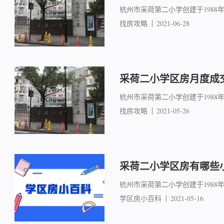
杭州市采荷第二小学创建于1988
找房攻略
2021-06-28
采荷二小学区房月度成交简
杭州市采荷第二小学创建于1988
找房攻略
2021-05-26
采荷二小学区房有哪些
杭州市采荷第二小学创建于1988
学区房小百科
2021-05-16