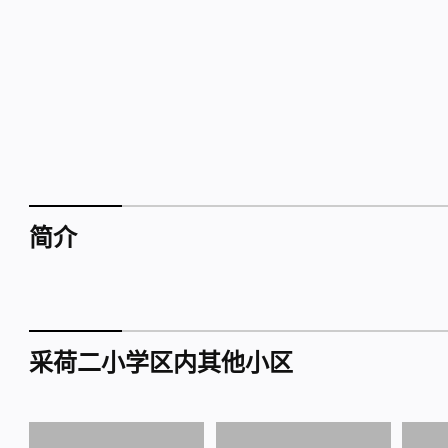
简介
采荷二小学区内其他小区