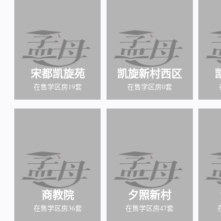
宋都凯旋苑
凯旋新村西区
在售学区房19套
在售学区房0套
商教院
夕照新村
在售学区房36套
在售学区房47套