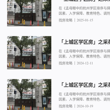
在《孟母眼中的杭州学区排序与
因素、入学保障、教育特色、调
找房攻略
2025-01-15
「上城区学区房」之采荷二
在《孟母眼中的杭州学区排序与
因素、入学保障、教育特色、调
找房攻略
2024-12-11
「上城区学区房」之采荷
在《孟母眼中的杭州学区排序与
因素、入学保障、教育特色、调
找房攻略
2024-10-19