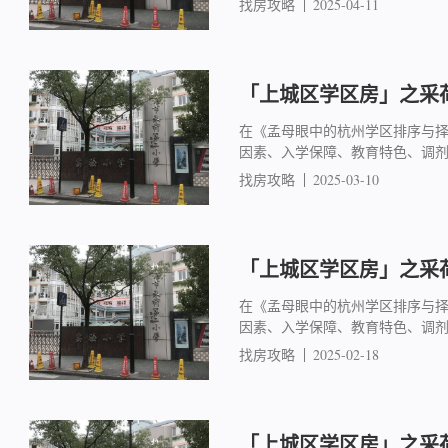
找房攻略
2025-04-11
「上城区学区房」之采荷
在《孟母眼中的杭州学区排序与
因素、入学保障、教育特色、调
找房攻略
2025-03-10
「上城区学区房」之采荷
在《孟母眼中的杭州学区排序与
因素、入学保障、教育特色、调
找房攻略
2025-02-18
「上城区学区房」之采荷二