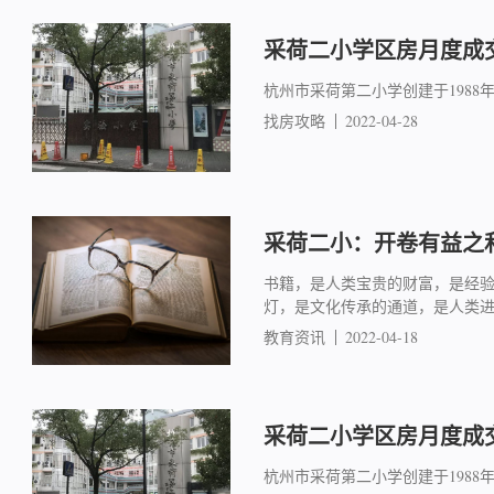
采荷二小学区房月度成交简
杭州市采荷第二小学创建于1988
找房攻略
2022-04-28
采荷二小：开卷有益之
书籍，是人类宝贵的财富，是经
灯，是文化传承的通道，是人类
教育资讯
2022-04-18
采荷二小学区房月度成交简
杭州市采荷第二小学创建于1988