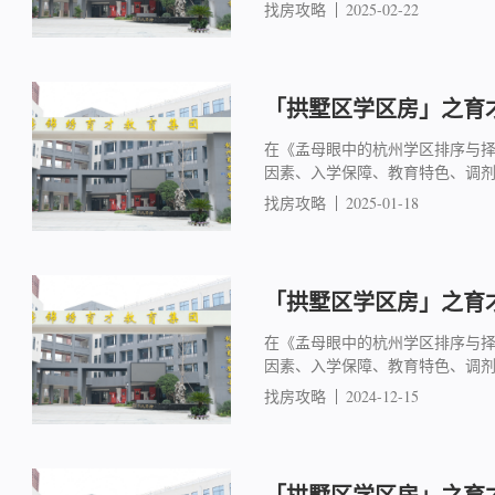
找房攻略
2025-02-22
「拱墅区学区房」之育才
在《孟母眼中的杭州学区排序与
因素、入学保障、教育特色、调
找房攻略
2025-01-18
「拱墅区学区房」之育才
在《孟母眼中的杭州学区排序与
因素、入学保障、教育特色、调
找房攻略
2024-12-15