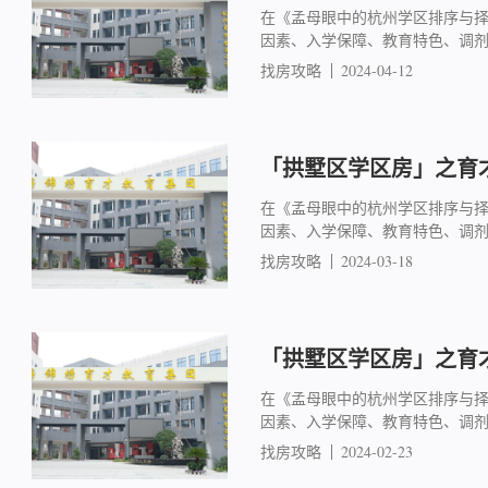
在《孟母眼中的杭州学区排序与
因素、入学保障、教育特色、调
找房攻略
2024-04-12
「拱墅区学区房」之育才
在《孟母眼中的杭州学区排序与
因素、入学保障、教育特色、调
找房攻略
2024-03-18
「拱墅区学区房」之育才
在《孟母眼中的杭州学区排序与
因素、入学保障、教育特色、调
找房攻略
2024-02-23