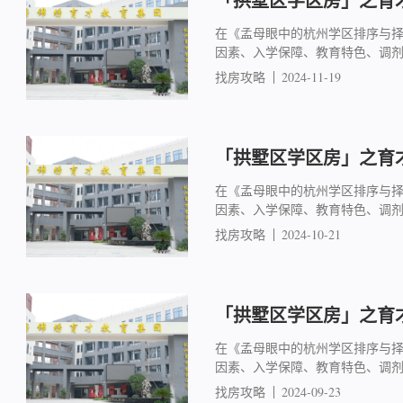
「拱墅区学区房」之育才
在《孟母眼中的杭州学区排序与
因素、入学保障、教育特色、调
找房攻略
2024-11-19
「拱墅区学区房」之育才
在《孟母眼中的杭州学区排序与
因素、入学保障、教育特色、调
找房攻略
2024-10-21
「拱墅区学区房」之育才
在《孟母眼中的杭州学区排序与
因素、入学保障、教育特色、调
找房攻略
2024-09-23