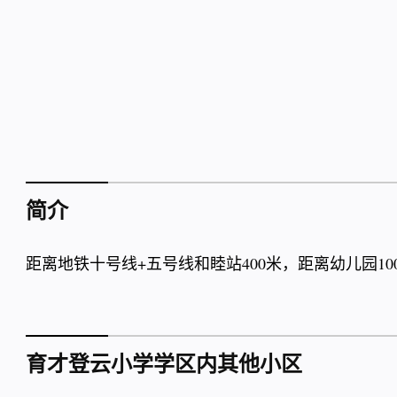
简介
距离地铁十号线+五号线和睦站400米，距离幼儿园10
育才登云小学学区内其他小区