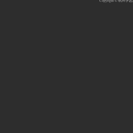
Copyright © 杭州