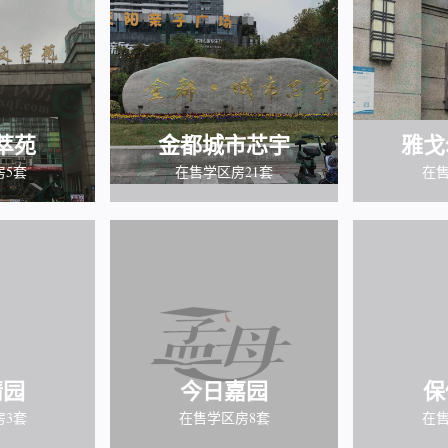
萃苑
金都城市芯宇
雅戈
房5套
在售学区房21套
在售
晴园
今日嘉园
保
房3套
在售学区房8套
在售