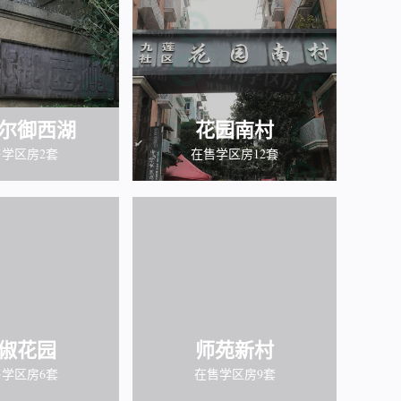
尔御西湖
花园南村
学区房2套
在售学区房12套
俶花园
师苑新村
学区房6套
在售学区房9套