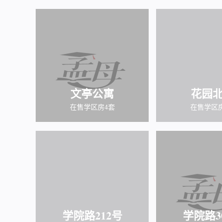
文亭公寓
花园
在售学区房4套
在售学区
学院路212号
学院路3