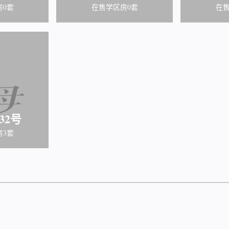
房0套
在售学区房0套
在售
32号
房3套