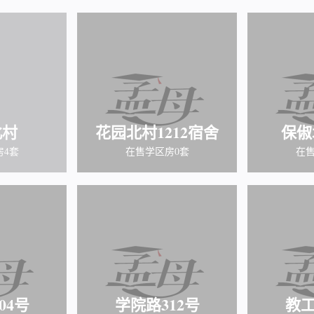
北村
花园北村1212宿舍
保俶
房4套
在售学区房0套
在售
04号
学院路312号
教工