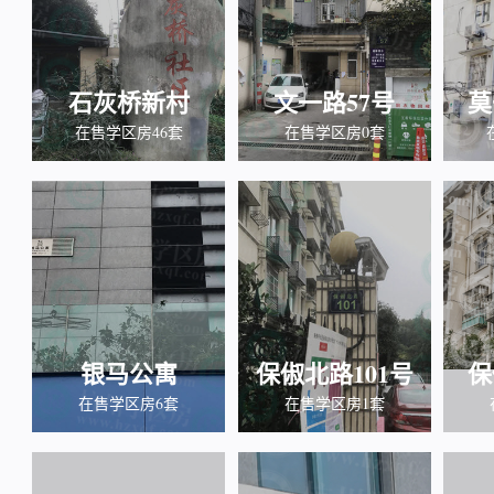
石灰桥新村
文一路57号
莫
在售学区房46套
在售学区房0套
银马公寓
保俶北路101号
保
在售学区房6套
在售学区房1套