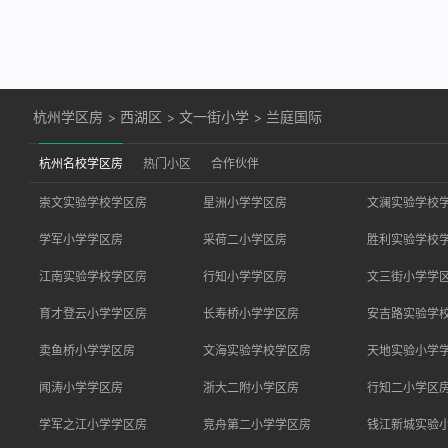
杭州学区房
>
西湖区
>
文一街小学
>
兰庭国际
杭州名校学区房
热门小区
合作伙伴
崇文实验学校学区房
星洲小学学区房
文澜实验学校
学军小学学区房
采荷二小学区房
胜利实验学校
江南实验学校学区房
行知小学学区房
文三街小学学
育才登云小学学区房
长寿桥小学学区房
安吉路实验学
卖鱼桥小学学区房
文海实验学校学区房
天地实验小学
闻涛小学学区房
浙大二附小学区房
行知二小学区
学军之江小学学区房
竞舟第二小学学区房
钱江新城实验