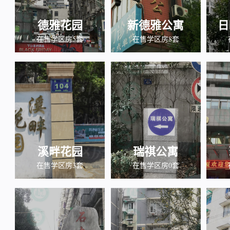
德雅花园
新德雅公寓
日
在售学区房5套
在售学区房8套
溪畔花园
瑞祺公寓
在售学区房3套
在售学区房0套