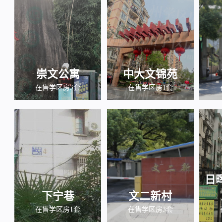
崇文公寓
中大文锦苑
在售学区房3套
在售学区房1套
日
下宁巷
文二新村
在售学区房1套
在售学区房3套