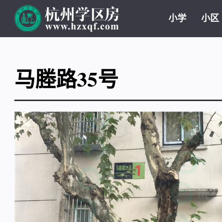
小学
小区
马塍路35号