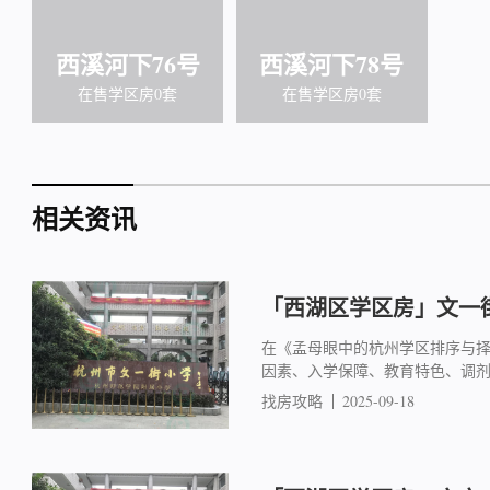
西溪河下76号
西溪河下78号
在售学区房0套
在售学区房0套
相关资讯
「西湖区学区房」文一街
在《孟母眼中的杭州学区排序与
因素、入学保障、教育特色、调
找房攻略
2025-09-18