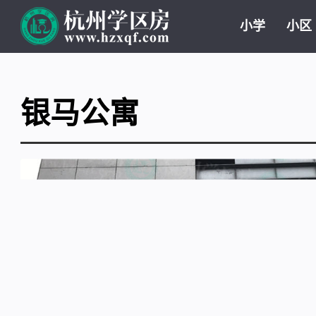
小学
小区
银马公寓