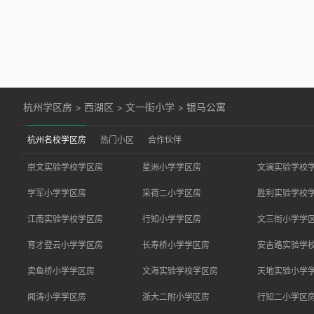
杭州学区房
>
西湖区
>
文一街小学
>
银马公寓
杭州名校学区房
热门小区
合作伙伴
崇文实验学校学区房
星洲小学学区房
文澜实验学校
学军小学学区房
采荷二小学区房
胜利实验学校
江南实验学校学区房
行知小学学区房
文三街小学学
育才登云小学学区房
长寿桥小学学区房
安吉路实验学
卖鱼桥小学学区房
文海实验学校学区房
天地实验小学
闻涛小学学区房
浙大二附小学区房
行知二小学区