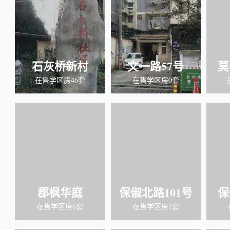
石灰桥新村
文一路57号
莫
在售学区房46套
在售学区房0套
郡枫华庭
保俶北路101号
保
在售学区房6套
在售学区房1套