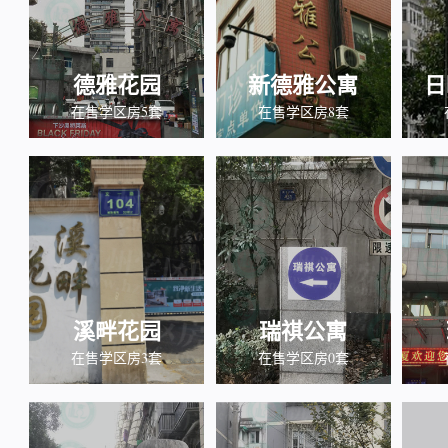
德雅花园
新德雅公寓
日
在售学区房5套
在售学区房8套
溪畔花园
瑞祺公寓
在售学区房3套
在售学区房0套