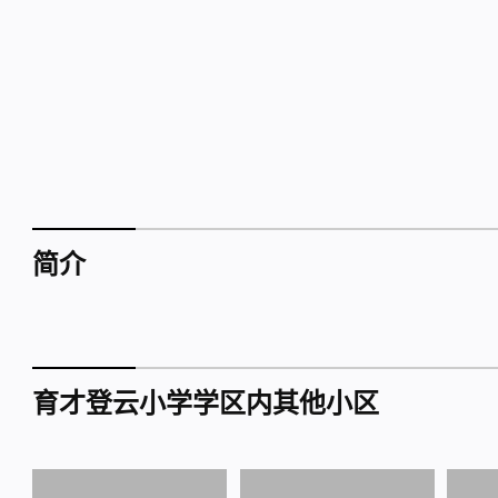
简介
育才登云小学学区内其他小区