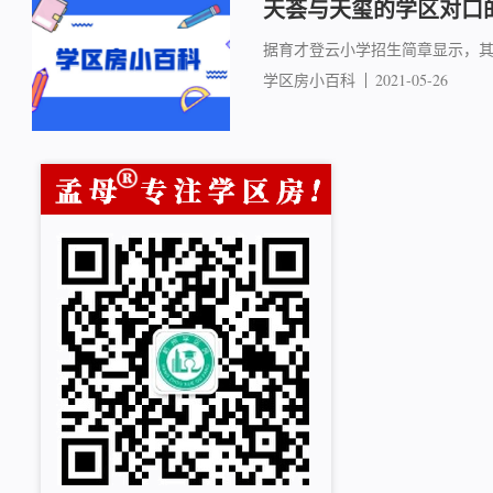
天荟与天玺的学区对口
据育才登云小学招生简章显示，
学区房小百科
2021-05-26