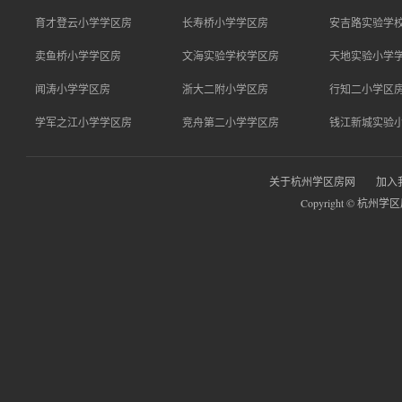
育才登云小学学区房
长寿桥小学学区房
安吉路实验学
卖鱼桥小学学区房
文海实验学校学区房
天地实验小学
闻涛小学学区房
浙大二附小学区房
行知二小学区
学军之江小学学区房
竞舟第二小学学区房
钱江新城实验
关于杭州学区房网
加入
Copyright © 杭州