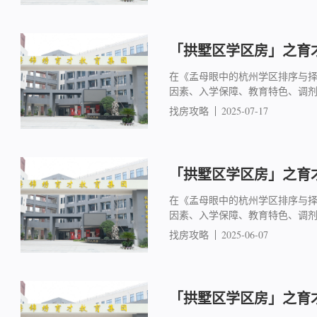
「拱墅区学区房」之育才
在《孟母眼中的杭州学区排序与
因素、入学保障、教育特色、调
找房攻略
2025-07-17
「拱墅区学区房」之育才
在《孟母眼中的杭州学区排序与
因素、入学保障、教育特色、调
找房攻略
2025-06-07
「拱墅区学区房」之育才