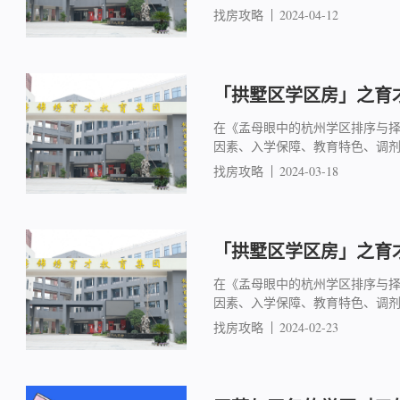
找房攻略
2024-04-12
「拱墅区学区房」之育才
在《孟母眼中的杭州学区排序与
因素、入学保障、教育特色、调
找房攻略
2024-03-18
「拱墅区学区房」之育才
在《孟母眼中的杭州学区排序与
因素、入学保障、教育特色、调
找房攻略
2024-02-23