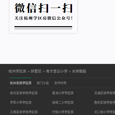
杭州学区房
>
拱墅区
>
育才登云小学
>
水岸御庭
杭州名校学区房
热门小区
合作伙伴
崇文实验学校学区房
星洲小学学区房
文澜实验学校
学军小学学区房
采荷二小学区房
胜利实验学校
江南实验学校学区房
行知小学学区房
文三街小学学