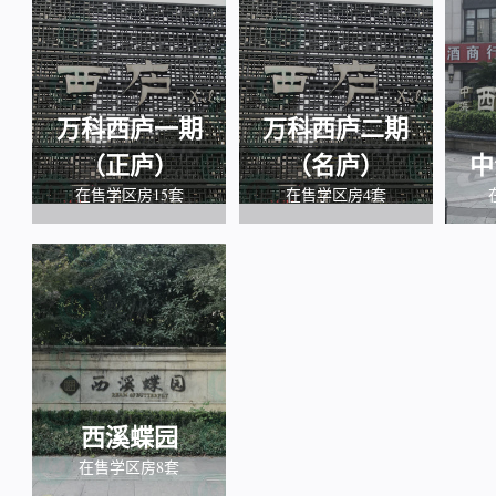
万科西庐一期
万科西庐二期
（正庐）
（名庐）
中
在售学区房15套
在售学区房4套
西溪蝶园
在售学区房8套