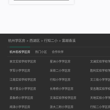
杭州学区房
>
西湖区
>
行知二小
>
富越香溪
杭州名校学区房
热门小区
合作伙伴
崇文实验学校学区房
星洲小学学区房
文澜实验学校
学军小学学区房
采荷二小学区房
胜利实验学校
江南实验学校学区房
行知小学学区房
文三街小学学
育才登云小学学区房
长寿桥小学学区房
安吉路实验学
卖鱼桥小学学区房
文海实验学校学区房
天地实验小学
闻涛小学学区房
浙大二附小学区房
行知二小学区