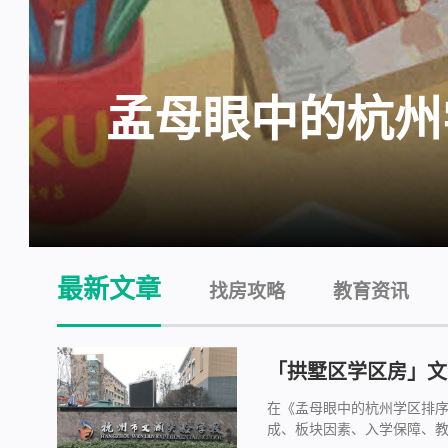
孟母眼中的杭州
最新文章
找房攻略
教育资讯
「拱墅区学区房」文澜
在《孟母眼中的杭州学区排
成、板块因素、入学保障、