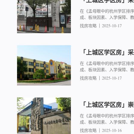
「上城区学区房」采荷
在《孟母眼中的杭州学区排
成、板块因素、入学保障、
找房攻略
2025-10-17
「上城区学区房」采荷
在《孟母眼中的杭州学区排
成、板块因素、入学保障、
找房攻略
2025-10-17
「上城区学区房」崇文
在《孟母眼中的杭州学区排
成、板块因素、入学保障、
找房攻略
2025-10-16