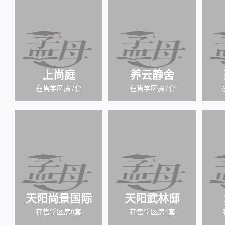
上尚庭
养云静舍
在售学区房7套
在售学区房7套
天阳尚景国际
天阳武林邸
在售学区房0套
在售学区房4套