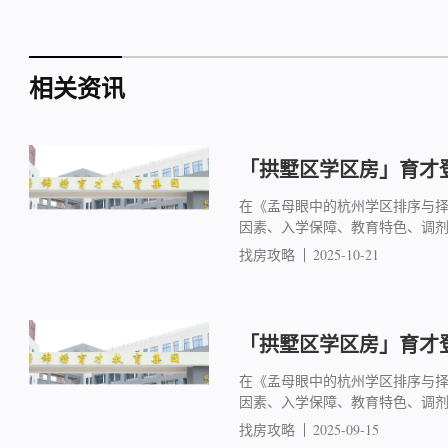
相关资讯
「拱墅区学区房」育才登
在《孟母眼中的杭州学区排序与
因素、入学保障、教育特色、调
找房攻略
2025-10-21
「拱墅区学区房」育才登
在《孟母眼中的杭州学区排序与
因素、入学保障、教育特色、调
找房攻略
2025-09-15