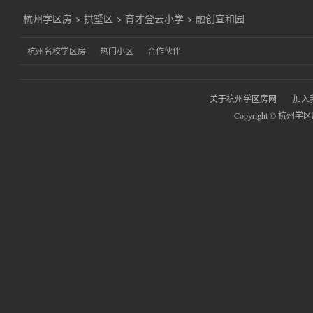
杭州学区房
>
拱墅区
>
育才登云小学
>
融创宜和园
杭州名校学区房
热门小区
合作伙伴
关于杭州学区房网
加入
Copyright © 杭州