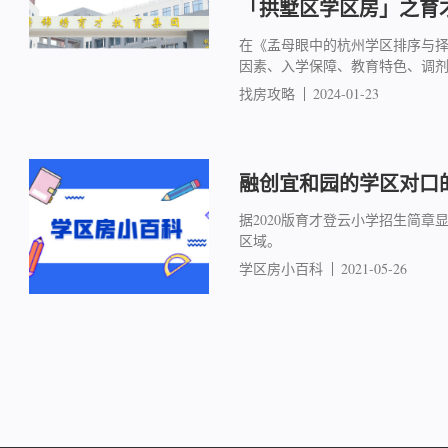
「拱墅区学区房」之育才
在《孟母眼中的杭州学区排序与
因素、入学保障、教育特色、调
找房攻略
2024-01-23
融创宜和园的学区对口
据2020版育才登云小学招生简
区域。
学区房小百科
2021-05-26