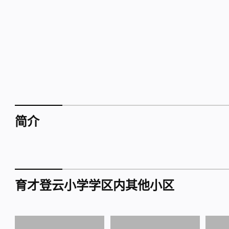
简介
育才登云小学学区内其他小区