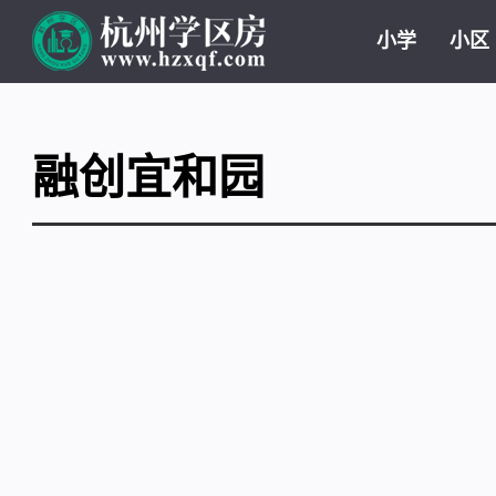
小学
小区
融创宜和园