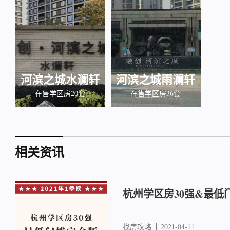
河滨之城水澜轩
河滨之城雨澜轩
在售学区房20套
在售学区房36套
相关资讯
杭州学区房30强&最低
找房攻略
2021-04-11