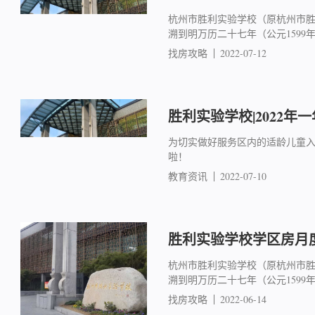
杭州市胜利实验学校（原杭州市
溯到明万历二十七年（公元1599
找房攻略
2022-07-12
胜利实验学校|2022年
为切实做好服务区内的适龄儿童
啦！
教育资讯
2022-07-10
胜利实验学校学区房月度
杭州市胜利实验学校（原杭州市
溯到明万历二十七年（公元1599
找房攻略
2022-06-14