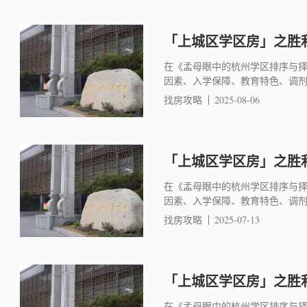
「上城区学区房」之胜利
在《孟母眼中的杭州学区排序与
因素、入学保障、教育特色、调
找房攻略
2025-08-06
「上城区学区房」之胜利
在《孟母眼中的杭州学区排序与
因素、入学保障、教育特色、调
找房攻略
2025-07-13
「上城区学区房」之胜利
在《孟母眼中的杭州学区排序与