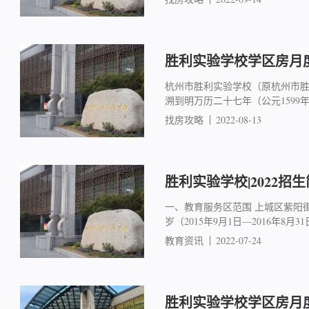
胜利实验学校学区房月度
杭州市胜利实验学校（原杭州市
溯到明万历二十七年（公元1599
找房攻略
2022-08-13
胜利实验学校|2022招
一、教育服务区范围 上城区紫阳
岁（2015年9月1日—2016年8月
教育资讯
2022-07-24
胜利实验学校学区房月度