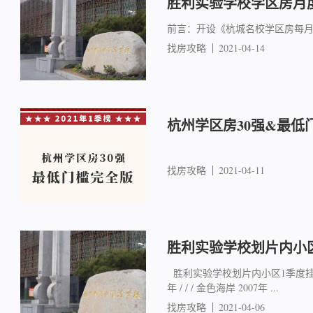
胜利实验学校学区房月度成
前言：开设《杭城名校学区房每
找房攻略
2021-04-14
杭州学区房30强&最低
找房攻略
2021-04-11
胜利实验学校划片内小
胜利实验学校划片内小区1季度挂牌行
年 / / / 金色海岸 2007年 ...
找房攻略
2021-04-06