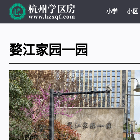
小学
小区
婺江家园一园