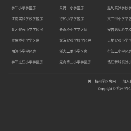
学军小学学区房
采荷二小学区房
胜利实验学校
江南实验学校学区房
行知小学学区房
文三街小学学
育才登云小学学区房
长寿桥小学学区房
安吉路实验学
卖鱼桥小学学区房
文海实验学校学区房
天地实验小学
闻涛小学学区房
浙大二附小学区房
行知二小学区
学军之江小学学区房
竞舟第二小学学区房
钱江新城实验
关于杭州学区房网
加入
Copyright © 杭州