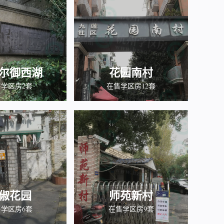
尔御西湖
花园南村
学区房2套
在售学区房12套
俶花园
师苑新村
学区房6套
在售学区房9套