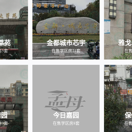
萃苑
金都城市芯宇
雅戈
房5套
在售学区房21套
在售
晴园
今日嘉园
保
房3套
在售学区房8套
在售