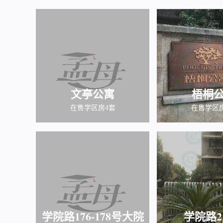
文亭公寓
梧桐
在售学区房4套
在售学区
学院路176-178号大院
学院路2