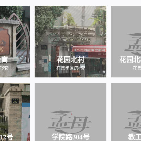
公寓
花园北村
花园北
房5套
在售学区房4套
在售
12号
学院路304号
教工