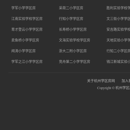
学军小学学区房
采荷二小学区房
胜利实验学校
江南实验学校学区房
行知小学学区房
文三街小学学
育才登云小学学区房
长寿桥小学学区房
安吉路实验学
卖鱼桥小学学区房
文海实验学校学区房
天地实验小学
闻涛小学学区房
浙大二附小学区房
行知二小学区
学军之江小学学区房
竞舟第二小学学区房
钱江新城实验
关于杭州学区房网
加入
Copyright © 杭州