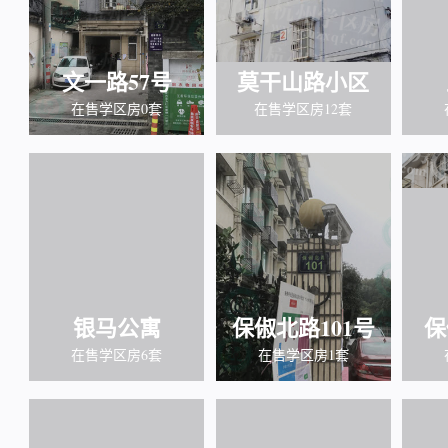
文一路57号
莫干山路小区
在售学区房0套
在售学区房12套
银马公寓
保俶北路101号
保
在售学区房6套
在售学区房1套