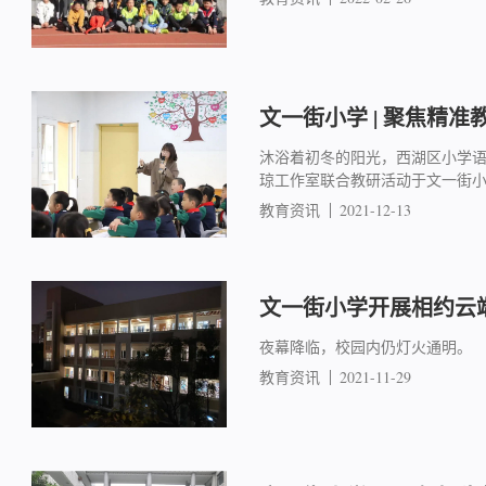
文一街小学 | 聚焦精准
沐浴着初冬的阳光，西湖区小学
琼工作室联合教研活动于文一街
教育资讯
2021-12-13
文一街小学开展相约云
夜幕降临，校园内仍灯火通明。
教育资讯
2021-11-29