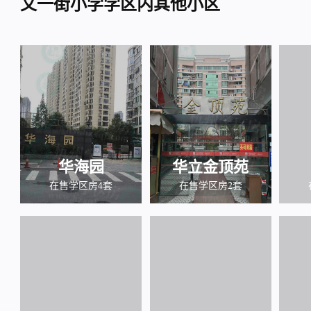
文一街小学学区内其他小区
华海园
华立金顶苑
在售学区房4套
在售学区房2套