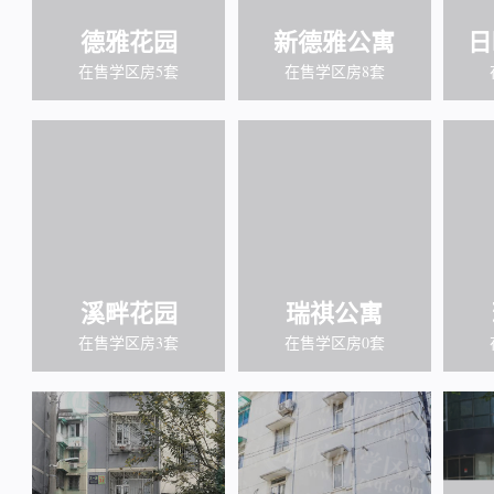
德雅花园
新德雅公寓
日
在售学区房5套
在售学区房8套
溪畔花园
瑞祺公寓
在售学区房3套
在售学区房0套