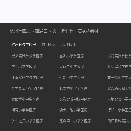
杭州学区房
>
西湖区
>
文一街小学
>
石灰桥新村
杭州名校学区房
热门小区
合作伙伴
崇文实验学校学区房
星洲小学学区房
文澜实验学校
学军小学学区房
采荷二小学区房
胜利实验学校
江南实验学校学区房
行知小学学区房
文三街小学学
育才登云小学学区房
长寿桥小学学区房
安吉路实验学
卖鱼桥小学学区房
文海实验学校学区房
天地实验小学
闻涛小学学区房
浙大二附小学区房
行知二小学区
学军之江小学学区房
竞舟第二小学学区房
钱江新城实验