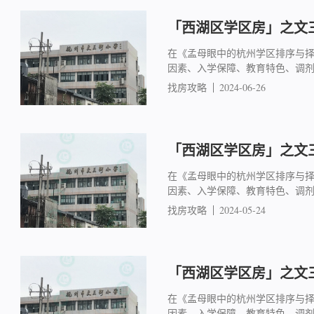
「西湖区学区房」之文三
在《孟母眼中的杭州学区排序与
因素、入学保障、教育特色、调
找房攻略
2024-06-26
「西湖区学区房」之文三
在《孟母眼中的杭州学区排序与
因素、入学保障、教育特色、调
找房攻略
2024-05-24
「西湖区学区房」之文三
在《孟母眼中的杭州学区排序与
因素、入学保障、教育特色、调