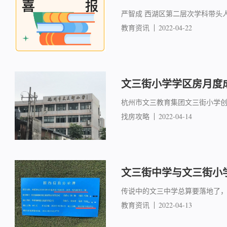
严智成 西湖区第二层次学科带头
教育资讯
2022-04-22
文三街小学学区房月度成
杭州市文三教育集团文三街小学创
找房攻略
2022-04-14
文三街中学与文三街小学
传说中的文三中学总算要落地了，按
教育资讯
2022-04-13