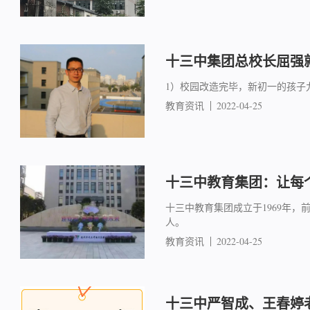
十三中集团总校长屈强就
1）校园改造完毕，新初一的孩子
教育资讯
2022-04-25
十三中教育集团：让每
十三中教育集团成立于1969年，
人。
教育资讯
2022-04-25
十三中严智成、王春婷