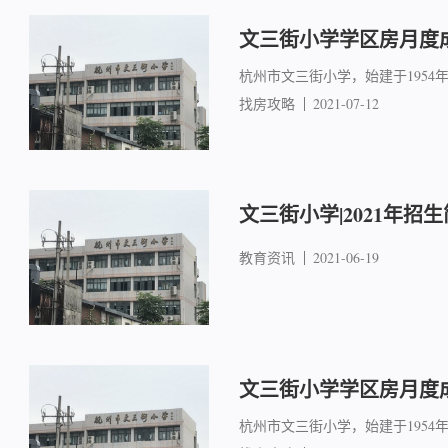
文三街小学学区房月度成
杭州市文三街小学，始建于1954
找房攻略
2021-07-12
文三街小学|2021年招
教育资讯
2021-06-19
文三街小学学区房月度成交
杭州市文三街小学，始建于1954