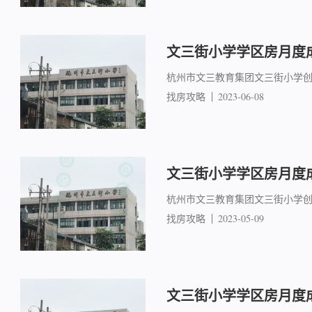
文三街小学学区房月度成
杭州市文三教育集团文三街小学创
找房攻略
2023-06-08
文三街小学学区房月度成
杭州市文三教育集团文三街小学创
找房攻略
2023-05-09
文三街小学学区房月度成