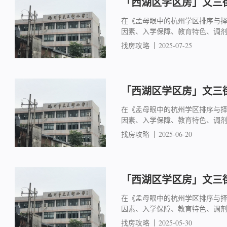
「西湖区学区房」文三街小
在《孟母眼中的杭州学区排序与
因素、入学保障、教育特色、调
找房攻略
2025-07-25
「西湖区学区房」文三街小
在《孟母眼中的杭州学区排序与
因素、入学保障、教育特色、调
找房攻略
2025-06-20
「西湖区学区房」文三街小
在《孟母眼中的杭州学区排序与
因素、入学保障、教育特色、调
找房攻略
2025-05-30