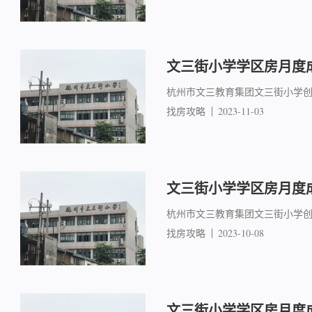
文三街小学学区房月度成交
杭州市文三教育集团文三街小学创
找房攻略
2023-11-03
文三街小学学区房月度成交
杭州市文三教育集团文三街小学创
找房攻略
2023-10-08
文三街小学学区房月度成交