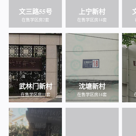
文三路55号
上宁新村
在售学区房2套
在售学区房14套
武林门新村
沈塘新村
在售学区房11套
在售学区房14套