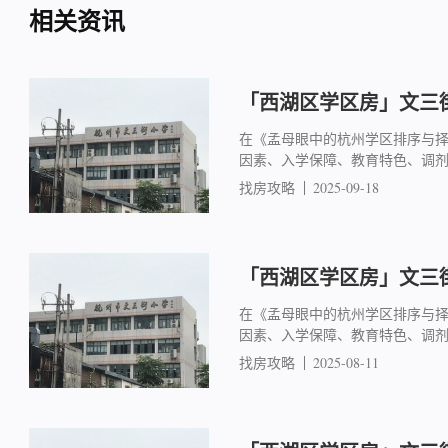
相关资讯
「西湖区学区房」文三街小
在《孟母眼中的杭州学区排序与
因素、入学保障、教育特色、调
找房攻略
2025-09-18
「西湖区学区房」文三街小
在《孟母眼中的杭州学区排序与
因素、入学保障、教育特色、调
找房攻略
2025-08-11