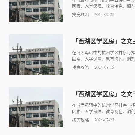
因素、入学保障、教育特色、调
找房攻略
2024-09-25
「西湖区学区房」之文三
在《孟母眼中的杭州学区排序与
因素、入学保障、教育特色、调
找房攻略
2024-08-15
「西湖区学区房」之文三
在《孟母眼中的杭州学区排序与
因素、入学保障、教育特色、调
找房攻略
2024-07-23