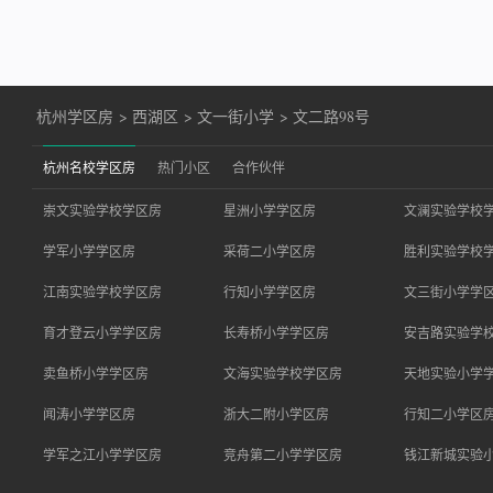
杭州学区房
>
西湖区
>
文一街小学
>
文二路98号
杭州名校学区房
热门小区
合作伙伴
崇文实验学校学区房
星洲小学学区房
文澜实验学校
学军小学学区房
采荷二小学区房
胜利实验学校
江南实验学校学区房
行知小学学区房
文三街小学学
育才登云小学学区房
长寿桥小学学区房
安吉路实验学
卖鱼桥小学学区房
文海实验学校学区房
天地实验小学
闻涛小学学区房
浙大二附小学区房
行知二小学区
学军之江小学学区房
竞舟第二小学学区房
钱江新城实验