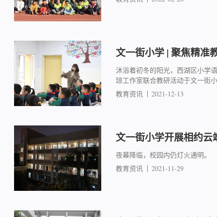
文一街小学 | 聚焦精准
沐浴着初冬的阳光，西湖区小学
琼工作室联合教研活动于文一街
教育资讯
2021-12-13
文一街小学开展相约云
夜幕降临，校园内仍灯火通明。
教育资讯
2021-11-29