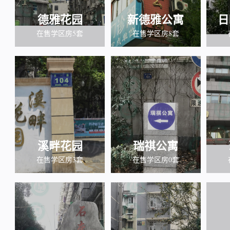
德雅花园
新德雅公寓
日
在售学区房5套
在售学区房8套
溪畔花园
瑞祺公寓
在售学区房3套
在售学区房0套