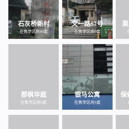
石灰桥新村
文一路57号
莫
在售学区房46套
在售学区房0套
郡枫华庭
银马公寓
保
在售学区房6套
在售学区房6套