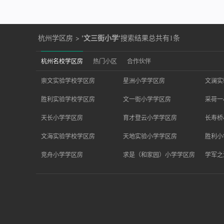
'文三街小学'
杭州学区房
>
搜索结果总共有1条
杭州名校学区房
热门小区
合作伙伴
崇文实验学校学区房
星洲小学学区房
文澜实
胜利实验学校学区房
文一街小学学区房
采荷一
天长小学学区房
育才登云小学学区房
长寿桥
文海实验学校学区房
天地实验小学学区房
胜利小
竞舟小学学区房
求是（和家园）小学学区房
学军之