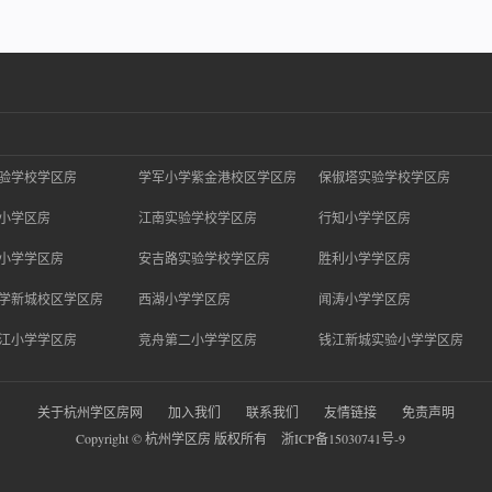
验学校学区房
学军小学紫金港校区学区房
保俶塔实验学校学区房
小学区房
江南实验学校学区房
行知小学学区房
小学学区房
安吉路实验学校学区房
胜利小学学区房
学新城校区学区房
西湖小学学区房
闻涛小学学区房
江小学学区房
竞舟第二小学学区房
钱江新城实验小学学区房
关于杭州学区房网
加入我们
联系我们
友情链接
免责声明
Copyright © 杭州学区房 版权所有
浙ICP备15030741号-9