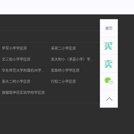
学军小学学区房
采荷二小学区房
文三街小学学区房
浙大附小（求是小学）学区房
华东师范大学附属杭州学校学区房
卖鱼桥小学学区房
浙大二附小学区房
行知二小学区房
保俶塔申花实验学校学区房