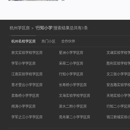
'行知小学'
杭州学区房
>
搜索结果总共有1条
杭州名校学区房
热门小区
合作伙伴
崇文实验学校学区房
星洲小学学区房
文澜实验学校
学军小学学区房
采荷二小学区房
胜利实验学校
江南实验学校学区房
行知小学学区房
文三街小学学
育才登云小学学区房
长寿桥小学学区房
安吉路实验学
卖鱼桥小学学区房
文海实验学校学区房
天地实验小学
闻涛小学学区房
浙大二附小学区房
行知二小学区
学军之江小学学区房
竞舟第二小学学区房
钱江新城实验