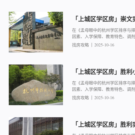
「上城区学区房」崇文实
在《孟母眼中的杭州学区排序与
因素、入学保障、教育特色、调
找房攻略
2025-10-16
「上城区学区房」胜利小
在《孟母眼中的杭州学区排序与
因素、入学保障、教育特色、调
找房攻略
2025-10-16
「上城区学区房」胜利实