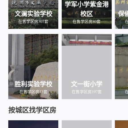
学军小学紫金港
文澜实验学校
校区
保
在售学区房307套
在售学区房80套
胜利实验学校
文一街小学
在售学区房43套
在售学区房197套
按城区找学区房