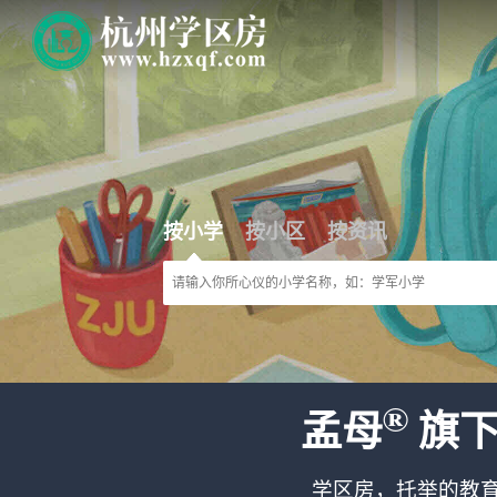
按小学
按小区
按资讯
®
孟母
旗下
学区房，托举的教