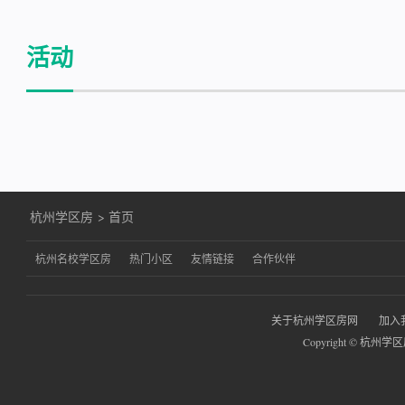
活动
杭州学区房
>
首页
杭州名校学区房
热门小区
友情链接
合作伙伴
关于杭州学区房网
加入
Copyright © 杭州