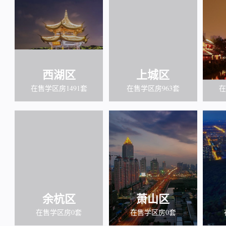
西湖区
上城区
在售学区房1491套
在售学区房963套
在
余杭区
萧山区
在售学区房0套
在售学区房0套