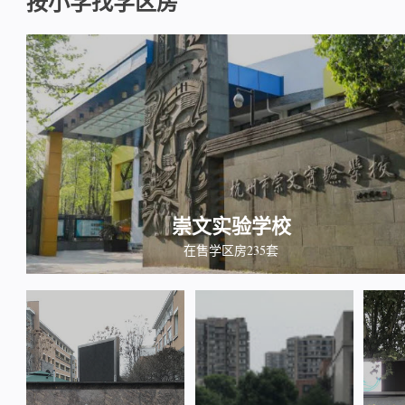
按小学找学区房
崇文实验学校
在售学区房235套