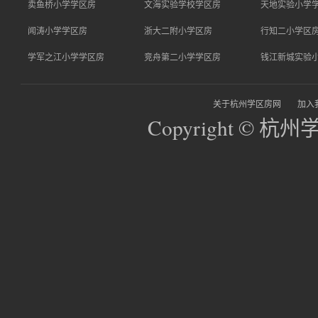
卖鱼桥小学学区房
文海实验学校学区房
天地实验小学
闻涛小学学区房
浙大二附小学区房
行知二小学区
学军之江小学学区房
竞舟第二小学学区房
钱江新城实验
关于杭州学区房网
加入
Copyright © 