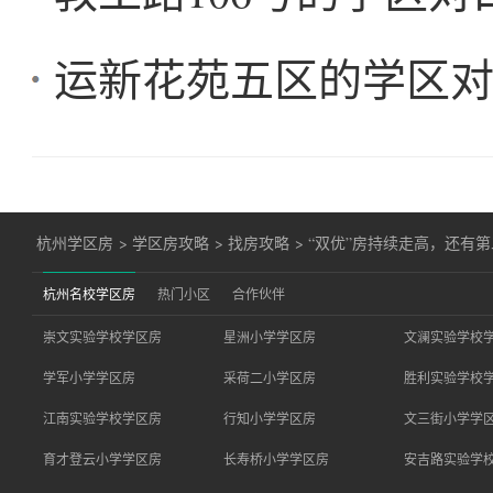
运新花苑五区的学区
杭州学区房
>
学区房攻略
>
找房攻略
>
“双优”房持续走高，还有
杭州名校学区房
热门小区
合作伙伴
崇文实验学校学区房
星洲小学学区房
文澜实验学校
学军小学学区房
采荷二小学区房
胜利实验学校
江南实验学校学区房
行知小学学区房
文三街小学学
育才登云小学学区房
长寿桥小学学区房
安吉路实验学