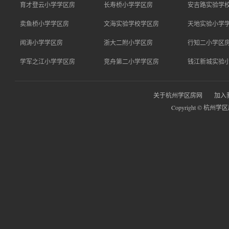
育才登云小学学区房
长寿桥小学学区房
安吉路实验学
卖鱼桥小学学区房
文海实验学校学区房
天地实验小学
闻涛小学学区房
浙大二附小学区房
行知二小学区
学军之江小学学区房
竞舟第二小学学区房
钱江新城实验
关于杭州学区房网
加入
Copyright © 杭州