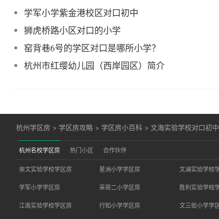
学军小学紫金港校区对口初中
狮虎桥路小区对口的小学
窑背巷6号的学区对口是哪所小学？
杭州市红缨幼儿园（西岸园区）简介
杭州学区房
>
学区房攻略
>
学区房小百科
>
文海实验学校对口初
杭州名校学区房
热门小区
合作伙伴
崇文实验学校学区房
星洲小学学区房
文澜实验学校
学军小学学区房
采荷二小学区房
胜利实验学校
江南实验学校学区房
行知小学学区房
文三街小学学