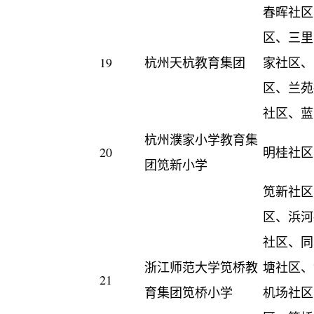
春晖社区
区、三里
19
杭州天杭教育集团
家社区、
区、兰苑
社区、蓝
杭州濮家小学教育集
20
明桂社区
团笕新小学
笕新社区
区、浜河
社区、同
浙江师范大学笕桥教
塘社区、
21
育集团笕桥小学
机场社区