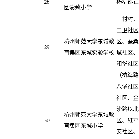
28
杨柳郡社
团澎致小学
三村村、
三卫社区
杭州师范大学东城教
区、蚕桑
29
育集团东城实验学校
城社区、
和华社区
（杭海路
八堡社区
社区、金
沙路以北
杭州师范大学东城教
30
区、红苹
育集团东城小学
安社区、