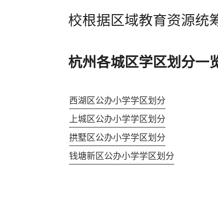
校根据区域教育资源统
杭州各城区学区划分一
西湖区公办小学学区划分
上城区公办小学学区划分
拱墅区公办小学学区划分
钱塘新区公办小学学区划分