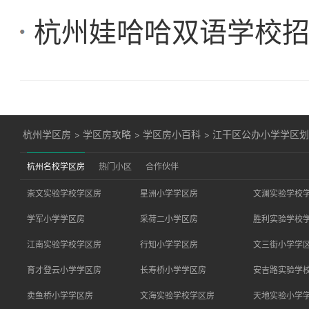
杭州娃哈哈双语学校招生
杭州学区房
>
学区房攻略
>
学区房小百科
>
江干区公办小学学区
杭州名校学区房
热门小区
合作伙伴
崇文实验学校学区房
星洲小学学区房
文澜实验学校
学军小学学区房
采荷二小学区房
胜利实验学校
江南实验学校学区房
行知小学学区房
文三街小学学
育才登云小学学区房
长寿桥小学学区房
安吉路实验学
卖鱼桥小学学区房
文海实验学校学区房
天地实验小学