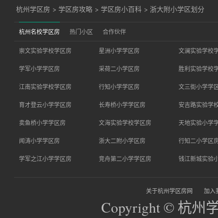
杭州学区房
>
学区房攻略
>
学区房小百科
>
浙大附小学区划分
杭州名校学区房
热门小区
合作伙伴
崇文实验学校学区房
星洲小学学区房
文澜实验学校
学军小学学区房
采荷二小学区房
胜利实验学校
江南实验学校学区房
行知小学学区房
文三街小学学
育才登云小学学区房
长寿桥小学学区房
安吉路实验学
卖鱼桥小学学区房
文海实验学校学区房
天地实验小学
闻涛小学学区房
浙大二附小学区房
行知二小学区
学军之江小学学区房
竞舟第二小学学区房
钱江新城实验
关于杭州学区房网
加入
Copyright © 