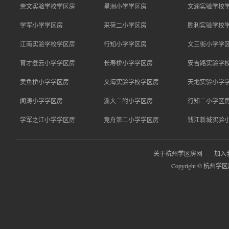
崇文实验学校学区房
星洲小学学区房
文澜实验学校
学军小学学区房
采荷二小学区房
胜利实验学校
江南实验学校学区房
行知小学学区房
文三街小学学
育才登云小学学区房
长寿桥小学学区房
安吉路实验学
卖鱼桥小学学区房
文海实验学校学区房
天地实验小学
闻涛小学学区房
浙大二附小学区房
行知二小学区
学军之江小学学区房
竞舟第二小学学区房
钱江新城实验
关于杭州学区房网
加入
Copyright © 杭州