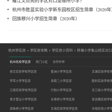
耀江文欣苑的学区对口是哪所小学？
杭州市胜蓝实验小学新东园校区招生简章（2020年
回族穆兴小学招生简章（2020年）
杭州学区房
>
学区房攻略
>
学区房小百科
>
转塘小学象山校区对
杭州名校学区房
热门小区
合作伙伴
崇文实验学校学区房
星洲小学学区房
文澜实验学校
学军小学学区房
采荷二小学区房
胜利实验学校
江南实验学校学区房
行知小学学区房
文三街小学学
育才登云小学学区房
长寿桥小学学区房
安吉路实验学
卖鱼桥小学学区房
文海实验学校学区房
天地实验小学