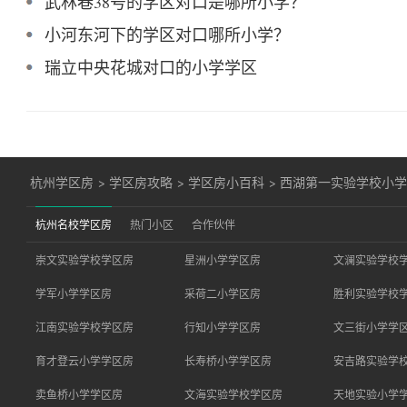
武林巷38号的学区对口是哪所小学？
小河东河下的学区对口哪所小学？
瑞立中央花城对口的小学学区
杭州学区房
>
学区房攻略
>
学区房小百科
>
西湖第一实验学校小
杭州名校学区房
热门小区
合作伙伴
崇文实验学校学区房
星洲小学学区房
文澜实验学校
学军小学学区房
采荷二小学区房
胜利实验学校
江南实验学校学区房
行知小学学区房
文三街小学学
育才登云小学学区房
长寿桥小学学区房
安吉路实验学
卖鱼桥小学学区房
文海实验学校学区房
天地实验小学