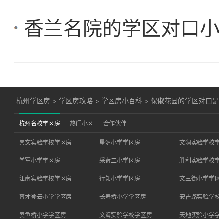
香兰名院的学区对口
杭州学区房
>
学区房攻略
>
学区房小百科
>
保俶花园的学区对口
杭州名校学区房
热门小区
合作伙伴
崇文实验学校学区房
星洲小学学区房
文澜实验学校
学军小学学区房
采荷二小学区房
胜利实验学校
江南实验学校学区房
行知小学学区房
文三街小学学
育才登云小学学区房
长寿桥小学学区房
安吉路实验学
卖鱼桥小学学区房
文海实验学校学区房
天地实验小学