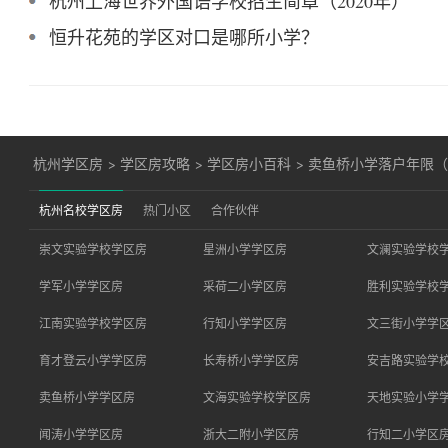
杭州上海世界外国语学校招生简章（2020年）
恒升花苑的学区对口是哪所小学？
杭州学区房
>
学区房攻略
>
学区房小百科
>
卖鱼桥小学落户年限（2
杭州名校学区房
热门小区
合作伙伴
崇文实验学校学区房
星洲小学学区房
文澜实验学校
学军小学学区房
采荷二小学区房
胜利实验学校
江南实验学校学区房
行知小学学区房
文三街小学学
育才登云小学学区房
长寿桥小学学区房
安吉路实验学
卖鱼桥小学学区房
文海实验学校学区房
天地实验小学
闻涛小学学区房
浙大二附小学区房
行知二小学区