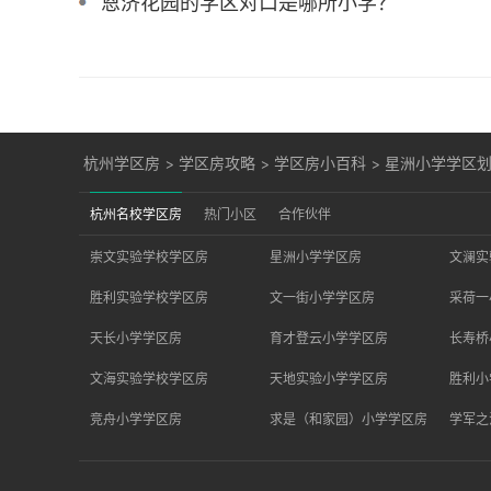
恩济花园的学区对口是哪所小学？
杭州学区房
>
学区房攻略
>
学区房小百科
>
星洲小学学区
杭州名校学区房
热门小区
合作伙伴
崇文实验学校学区房
星洲小学学区房
文澜实
胜利实验学校学区房
文一街小学学区房
采荷一
天长小学学区房
育才登云小学学区房
长寿桥
文海实验学校学区房
天地实验小学学区房
胜利小
竞舟小学学区房
求是（和家园）小学学区房
学军之