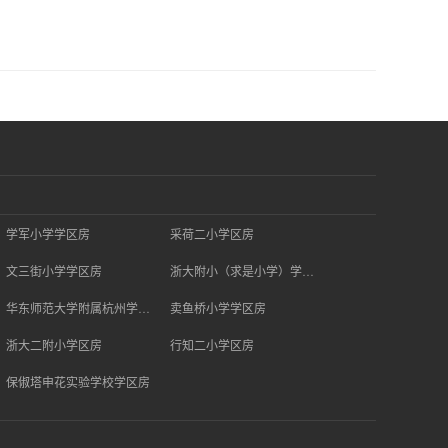
学军小学学区房
采荷二小学区房
文三街小学学区房
浙大附小（求是小学）学区房
华东师范大学附属杭州学校学区房
卖鱼桥小学学区房
浙大二附小学区房
行知二小学区房
保俶塔申花实验学校学区房