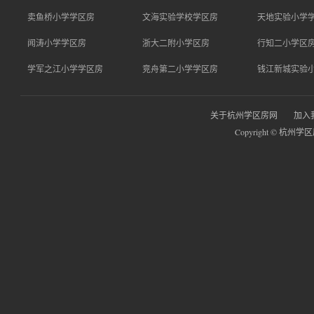
卖鱼桥小学学区房
文海实验学校学区房
天地实验小学
闻涛小学学区房
浙大二附小学区房
行知二小学区
学军之江小学学区房
竞舟第二小学学区房
钱江新城实验
关于杭州学区房网
加入
Copyright © 杭州