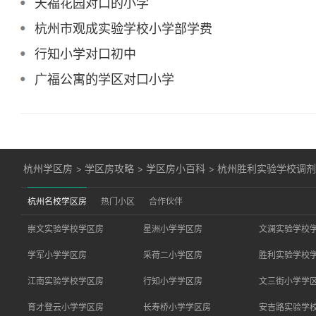
天福花园对口的小学
杭州市观成实验学校小学部学费
行知小学对口初中
广福公寓的学区对口小学
杭州学区房
>
学区房攻略
>
学区房小百科
>
杭州胜利实验学校调
杭州名校学区房
热门小区
合作伙伴
崇文实验学校学区房
星洲小学学区房
文澜实验学校
学军小学学区房
采荷二小学区房
胜利实验学校
江南实验学校学区房
行知小学学区房
文三街小学学
育才登云小学学区房
长寿桥小学学区房
安吉路实验学