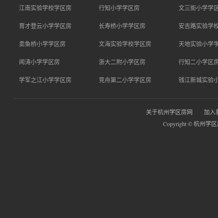
江南实验学校学区房
行知小学学区房
文三街小学学
育才登云小学学区房
长寿桥小学学区房
安吉路实验学
卖鱼桥小学学区房
文海实验学校学区房
天地实验小学
闻涛小学学区房
浙大二附小学区房
行知二小学区
学军之江小学学区房
竞舟第二小学学区房
钱江新城实验
关于杭州学区房网
加入
Copyright © 杭州