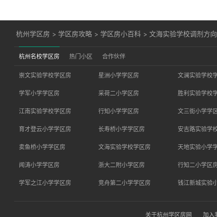
杭州学区房
>
学区房攻略
>
学区房小百科
>
文海实验学校调剂方
杭州名校学区房
热门小区
合作伙伴
崇文实验学校学区房
星洲小学学区房
文澜实验学校
学军小学学区房
采荷二小学区房
胜利实验学校
江南实验学校学区房
行知小学学区房
文三街小学学
育才登云小学学区房
长寿桥小学学区房
安吉路实验学
卖鱼桥小学学区房
文海实验学校学区房
天地实验小学
闻涛小学学区房
浙大二附小学区房
行知二小学区
学军之江小学学区房
竞舟第二小学学区房
钱江新城实验
关于杭州学区房网
加入