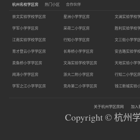
杭州名校学区房
热门小区
合作伙伴
崇文实验学校学区房
星洲小学学区房
文澜实验学校
学军小学学区房
采荷二小学区房
胜利实验学校
江南实验学校学区房
行知小学学区房
文三街小学学
育才登云小学学区房
长寿桥小学学区房
安吉路实验学
卖鱼桥小学学区房
文海实验学校学区房
天地实验小学
闻涛小学学区房
浙大二附小学区房
行知二小学区
学军之江小学学区房
竞舟第二小学学区房
钱江新城实验
关于杭州学区房网
加入
Copyright © 